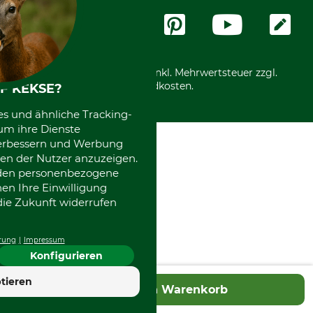
Messetermine
Zahlungsarten
Community
International
*Alle Preise in Euro und inkl. Mehrwertsteuer zzgl.
Versandkosten.
F KEKSE?
es und ähnliche Tracking-
um ihre Dienste
 verbessern und Werbung
en der Nutzer anzuzeigen.
erden personenbezogene
nen Ihre Einwilligung
die Zukunft widerrufen
rung
Impressum
Konfigurieren
4.7
tieren
In den Warenkorb
Hervorragend