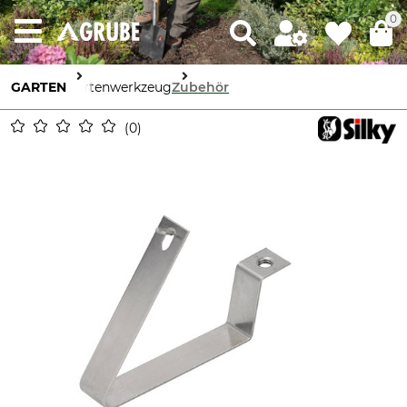
0
GARTEN
Gartenwerkzeug
Zubehör
0