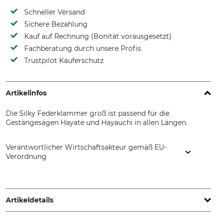
Schneller Versand
Sichere Bezahlung
Kauf auf Rechnung (Bonität vorausgesetzt)
Fachberatung durch unsere Profis
Trustpilot Käuferschutz
Artikelinfos
Die Silky Federklammer groß ist passend für die
Gestängesägen Hayate und Hayauchi in allen Längen.
Verantwortlicher Wirtschaftsakteur gemäß EU-
Verordnung
De Wild BV, Spectrum 38, 4706 NM Roosendaal,
Netherlands, www.silky-europe.de
Artikeldetails