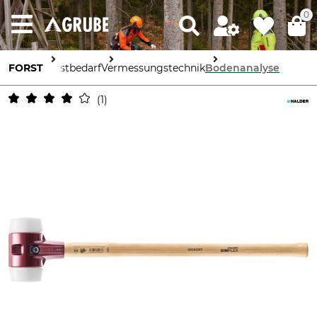
0
FORST
Forstbedarf
Vermessungstechnik
Bodenanalyse
1