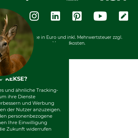
Datenschutz
Messetermine
Zahlungsarten
Community
International
*Alle Preise in Euro und inkl. Mehrwertsteuer zzgl.
Versandkosten.
F KEKSE?
es und ähnliche Tracking-
um ihre Dienste
 verbessern und Werbung
en der Nutzer anzuzeigen.
erden personenbezogene
nen Ihre Einwilligung
die Zukunft widerrufen