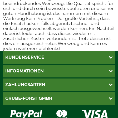
beeindruckendes Werkzeug. Die Qualität spricht für
sich und durch sein bewusstes auftreten und seiner
guten Handhabung ist das hämmern mit diesem
Werkzeug kein Problem. Der große Vorteil ist, dass
die Ersatzhacken, falls abgenutzt, schnell und
einfach ausgewechselt werden können. Ein Nachteil
dabei ist leider auch, dass dieses wieder mit
zusätzlichen Kosten verbunden ist. Trotz dessen ist
dies ein ausgezeichnetes Werkzeug und kann es
jedem weiterempfehlen.￼
KUNDENSERVICE
Katalogbestellung
INFORMATIONEN
Fragen & Antworten
Kontakt
AGB
ZAHLUNGSARTEN
Newsletteranmeldung
Impressum
Cookie-Einstellungen
Lieferung
PayPal
GRUBE-FORST GMBH
Bestellung widerrufen
Kreditkarte
Widerrufsrecht
Rechnung
Karriere
Widerrufsformular
Vorkasse
Über uns