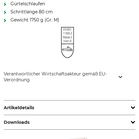
Gürtelschlaufen
Schrittlänge 80 cm
Gewicht 1750 g (Gr. M)
Verantwortlicher Wirtschaftsakteur gemäß EU-
Verordnung
Sioen NV, Fabriekstraat 23, 8850 Ardooie, Belgium,
www.sioenapparel.com
Artikeldetails
Downloads
Norm
Schnittschutzform
EN ISO 11393-2
B