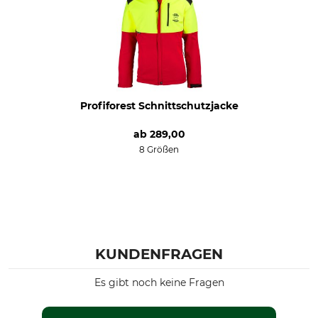
Bleichen
Trocknen
Nicht bleichen
Nicht im Wäschetrockner
trocknen
Bügeln
Professionelle Textilpflege
Bügeln bis 110 °C
Nicht trockenreinigen
Für
Farbe
Profiforest Schnittschutzjacke
Herren
rot-leuchtgelb
ab
289,00
8 Größen
Konfektionsgröße
3XL
KUNDENFRAGEN
Es gibt noch keine Fragen