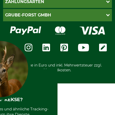
ZAHLUNGSARTEN
Newsletteranmeldung
Impressum
Cookie-Einstellungen
Lieferung
PayPal
GRUBE-FORST GMBH
Bestellung widerrufen
Kreditkarte
Widerrufsrecht
Rechnung
Karriere
Widerrufsformular
Vorkasse
Über uns
Datenschutz
Messetermine
Zahlungsarten
Community
International
*Alle Preise in Euro und inkl. Mehrwertsteuer zzgl.
Versandkosten.
F KEKSE?
es und ähnliche Tracking-
um ihre Dienste