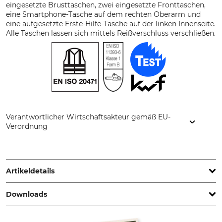
eingesetzte Brusttaschen, zwei eingesetzte Fronttaschen,
eine Smartphone-Tasche auf dem rechten Oberarm und
eine aufgesetzte Erste-Hilfe-Tasche auf der linken Innenseite.
Alle Taschen lassen sich mittels Reißverschluss verschließen.
Verantwortlicher Wirtschaftsakteur gemäß EU-
Verordnung
Sioen NV, Fabriekstraat 23, 8850 Ardooie, Belgium,
www.sioenapparel.com
Artikeldetails
Downloads
Norm
Schnittschutzform
EN ISO 11393-6
B
EN ISO 20471