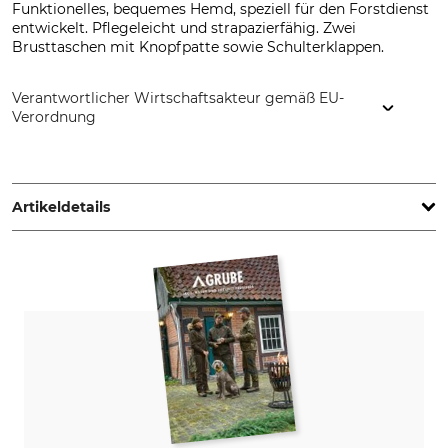
Funktionelles, bequemes Hemd, speziell für den Forstdienst
entwickelt. Pflegeleicht und strapazierfähig. Zwei
Brusttaschen mit Knopfpatte sowie Schulterklappen.
Verantwortlicher Wirtschaftsakteur gemäß EU-
Verordnung
Overhues & Schüssler GmbH & Co., Rudolf-Diesel-Str. 34-36,
28876 Oyten, Germany, www.overhues-schuessler.de
Artikeldetails
Marke
Produkttyp
Skogen
Forstdiensthemd
Modellbezeichnung
Oberstoff
Kurzarm
100% Baumwolle
Waschen
Bleichen
40 °C Buntwäsche
Nicht bleichen
Trocknen
Bügeln