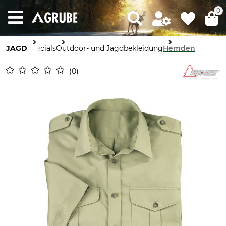
0
JAGD
Specials
Outdoor- und Jagdbekleidung
Hemden
0