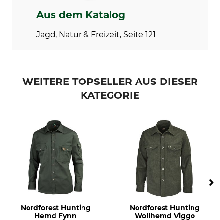
Nicht im Wäschetrockner
Bügeln bis 150 °C
Aus dem Katalog
trocknen
Jagd, Natur & Freizeit, Seite 121
Professionelle Textilpflege
Anlass
Nicht trockenreinigen
Ansitz
Arbeiten im Revier
Eigenschaften
Für
WEITERE TOPSELLER AUS DIESER
geräuscharm
Herren
KATEGORIE
Jahreszeit
Passform
Sommer
comfort
Kragenweite (EU)
Farbe
39
schilf
Konfektionsgröße
39
Nordforest Hunting
Nordforest Hunting
Hemd Fynn
Wollhemd Viggo