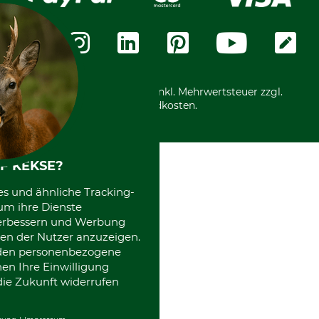
Über uns
Datenschutz
Messetermine
Zahlungsarten
Community
International
*Alle Preise in Euro und inkl. Mehrwertsteuer zzgl.
Versandkosten.
F KEKSE?
es und ähnliche Tracking-
um ihre Dienste
 verbessern und Werbung
en der Nutzer anzuzeigen.
erden personenbezogene
nen Ihre Einwilligung
die Zukunft widerrufen