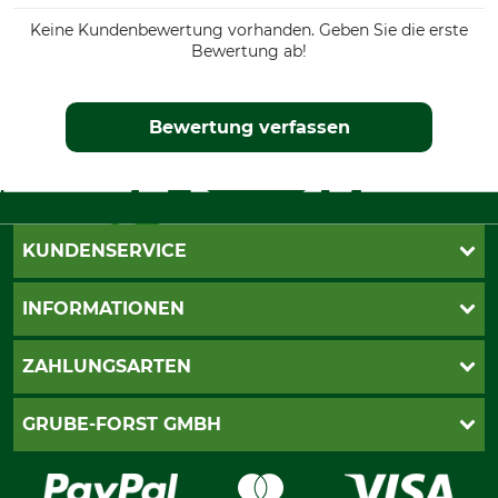
Keine Kundenbewertung vorhanden. Geben Sie die erste
Bewertung ab!
Bewertung verfassen
KUNDENSERVICE
Katalogbestellung
INFORMATIONEN
Fragen & Antworten
Kontakt
AGB
ZAHLUNGSARTEN
Newsletteranmeldung
Impressum
Cookie-Einstellungen
Lieferung
PayPal
GRUBE-FORST GMBH
Bestellung widerrufen
Kreditkarte
Widerrufsrecht
Rechnung
Karriere
Widerrufsformular
Vorkasse