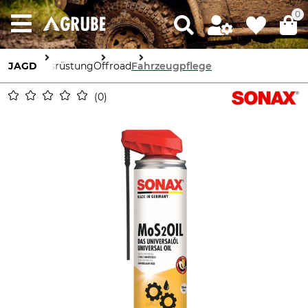
0
JAGD
Ausrüstung
Offroad
Fahrzeugpflege
0