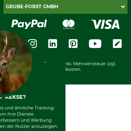
Cookie-Einstellungen
Lieferung
PayPal
GRUBE-FORST GMBH
Bestellung widerrufen
Kreditkarte
Widerrufsrecht
Rechnung
Karriere
Widerrufsformular
Vorkasse
Über uns
Datenschutz
Messetermine
Zahlungsarten
Community
International
*Alle Preise in Euro und inkl. Mehrwertsteuer zzgl.
Versandkosten.
F KEKSE?
es und ähnliche Tracking-
um ihre Dienste
 verbessern und Werbung
en der Nutzer anzuzeigen.