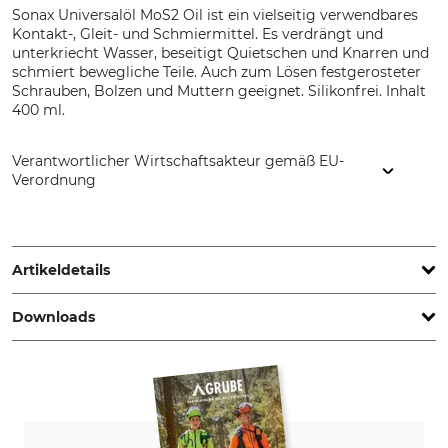
Sonax Universalöl MoS2 Oil ist ein vielseitig verwendbares
Kontakt-, Gleit- und Schmiermittel. Es verdrängt und
unterkriecht Wasser, beseitigt Quietschen und Knarren und
schmiert bewegliche Teile. Auch zum Lösen festgerosteter
Schrauben, Bolzen und Muttern geeignet. Silikonfrei. Inhalt
400 ml.
Verantwortlicher Wirtschaftsakteur gemäß EU-
Verordnung
SONAX GmbH, Münchener Str. 75, 86633 Neuburg an der
Donau, Germany, www.sonax.de
Artikeldetails
Downloads
Marke
Produkttyp
Sonax
Universalöl
Sicherheitsdatenblatt | Safety-data-sheet_16-187_de_22042021.pdf
Modellbezeichnung
Inhalt
MoS2 Oil
400 ml
Herstellung