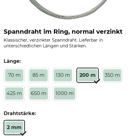
Spanndraht im Ring, normal verzinkt
Klassischer, verzinkter Spanndraht. Lieferbar in
unterschiedlichen Längen und Stärken.
Länge:
70 m
85 m
130 m
200 m
350 m
425 m
650 m
1000 m
Drahtstärke:
2 mm