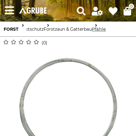
0
FORST
Forstschutz
Forstzaun & Gatterbau
Pfähle
0