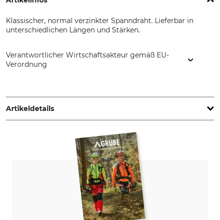
Artikelinfos
Klassischer, normal verzinkter Spanndraht. Lieferbar in
unterschiedlichen Längen und Stärken.
Verantwortlicher Wirtschaftsakteur gemäß EU-
Verordnung
Hanseatischer Drahthandel GmbH, Benzstr. 20, 21423
Winsen, Germany, www.hadra-zaun.de
Artikeldetails
Produkttyp
Modellbezeichnung
Spanndraht
im Ring, normal verzinkt
Länge
Drahtstärke
200 m
2 mm
Gewicht
5 kg