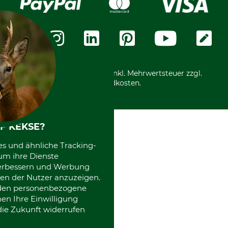
Widerrufsformular
Vorkasse
Über uns
Datenschutz
Messetermine
Zahlungsarten
Community
International
*Alle Preise in Euro und inkl. Mehrwertsteuer zzgl.
Versandkosten.
F KEKSE?
es und ähnliche Tracking-
um ihre Dienste
 verbessern und Werbung
en der Nutzer anzuzeigen.
erden personenbezogene
nen Ihre Einwilligung
die Zukunft widerrufen