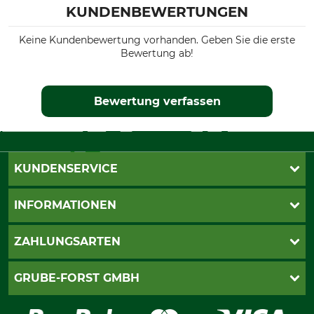
KUNDENBEWERTUNGEN
Keine Kundenbewertung vorhanden. Geben Sie die erste
Bewertung ab!
Bewertung verfassen
KUNDENSERVICE
Katalogbestellung
INFORMATIONEN
Fragen & Antworten
Kontakt
AGB
ZAHLUNGSARTEN
Newsletteranmeldung
Impressum
Cookie-Einstellungen
Lieferung
PayPal
GRUBE-FORST GMBH
Bestellung widerrufen
Kreditkarte
Widerrufsrecht
Rechnung
Karriere