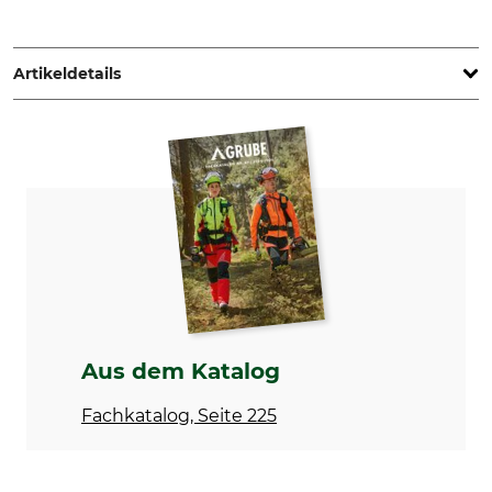
Hassinen Veljekset Oy, Havelintie 1, 82900 Ilomantsi, Finland,
www.havel.fi
Artikeldetails
Marke
Produkttyp
HAVEL
Splintzieher
Modellbezeichnung
Herstellung
für Gleitschutzketten
Made in Finland
Aus dem Katalog
Fachkatalog, Seite 225