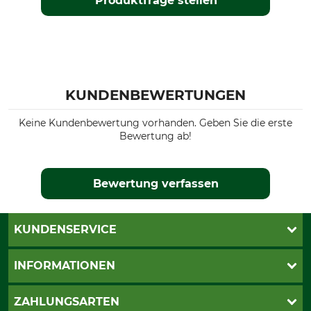
Produktfrage stellen
KUNDENBEWERTUNGEN
Keine Kundenbewertung vorhanden. Geben Sie die erste
Bewertung ab!
Bewertung verfassen
KUNDENSERVICE
Katalogbestellung
INFORMATIONEN
Fragen & Antworten
Kontakt
AGB
ZAHLUNGSARTEN
Newsletteranmeldung