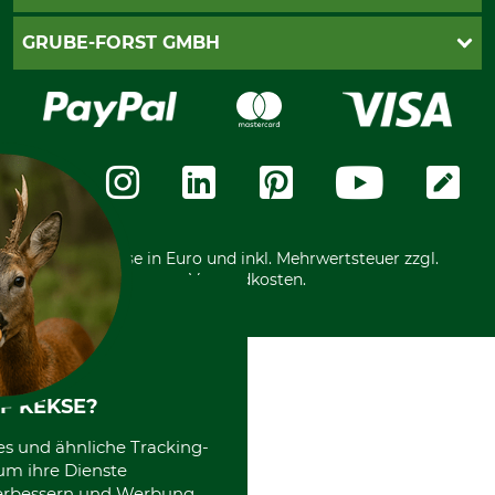
Impressum
Cookie-Einstellungen
Lieferung
PayPal
GRUBE-FORST GMBH
Bestellung widerrufen
Kreditkarte
Widerrufsrecht
Rechnung
Karriere
Widerrufsformular
Vorkasse
Über uns
Datenschutz
Messetermine
Zahlungsarten
Community
International
*Alle Preise in Euro und inkl. Mehrwertsteuer zzgl.
Versandkosten.
F KEKSE?
es und ähnliche Tracking-
um ihre Dienste
 verbessern und Werbung