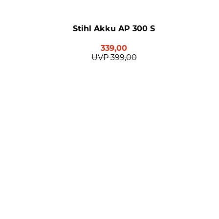
Stihl Akku AP 300 S
339,00
UVP
399,00