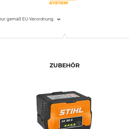
kteur gemäß EU-Verordnung
. KG, Robert-Bosch-Str. 13, 64807 Dieburg, Germany, www.stihl.d
ZUBEHÖR