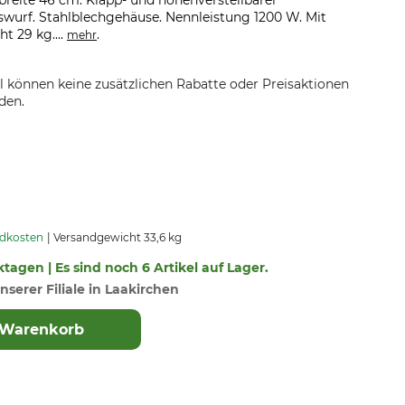
tbreite 46 cm. Klapp- und höhenverstellbarer
swurf. Stahlblechgehäuse. Nennleistung 1200 W. Mit
t 29 kg....
.
mehr
el können keine zusätzlichen Rabatte oder Preisaktionen
den.
ndkosten
Versandgewicht 33,6 kg
ktagen | Es sind noch 6 Artikel auf Lager.
nserer Filiale in Laakirchen
 Warenkorb