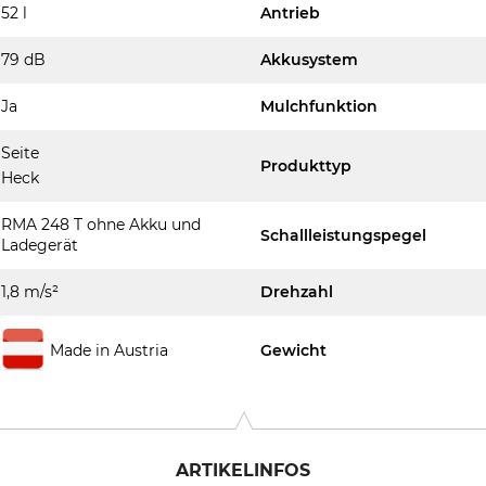
52 l
Antrieb
79 dB
Akkusystem
Ja
Mulchfunktion
Seite
Produkttyp
Heck
RMA 248 T ohne Akku und
Schallleistungspegel
Ladegerät
1,8 m/s²
Drehzahl
Made in Austria
Gewicht
ARTIKELINFOS