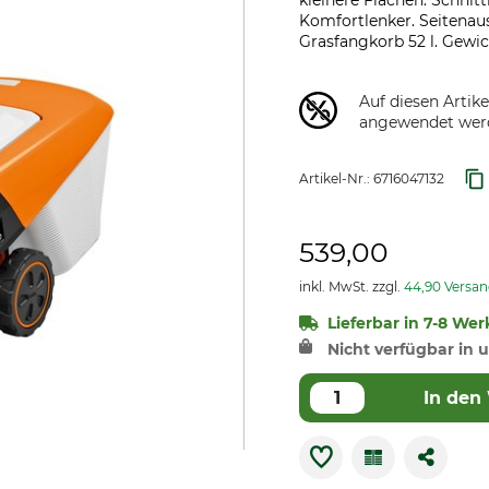
kleinere Flächen. Schnit
Komfortlenker. Seitenau
Grasfangkorb 52 l. Gewich
Auf diesen Artik
angewendet wer
Artikel-Nr.:
6716047132
539,00
inkl. MwSt. zzgl.
44,90 Versa
Lieferbar in 7-8 Wer
Nicht verfügbar in u
In den