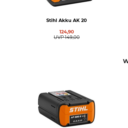
Stihl Akku AK 20
124,90
UVP
149,00
W