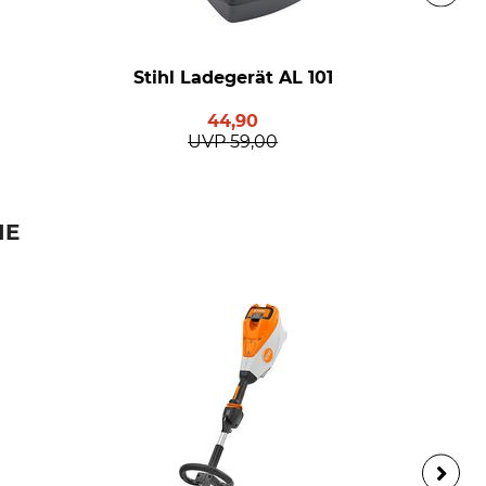
Stihl Ladegerät AL 101
44,90
UVP
59,00
IE