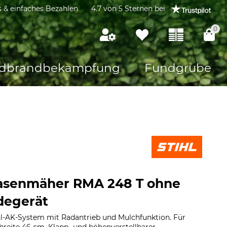
s & einfaches Bezahlen
4.7 von 5 Sternen bei
0
dbrandbekämpfung
Fundgrube
Rasenmäher RMA 248 T ohne
degerät
l-AK-System mit Radantrieb und Mulchfunktion. Für