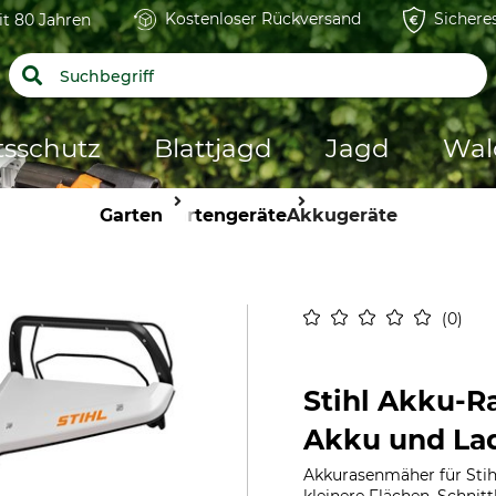
Kostenloser Rückversand
Sichere
it 80 Jahren
tsschutz
Blattjagd
Jagd
Wal
Garten
Gartengeräte
Akkugeräte
0
Stihl Akku-
Akku und La
Akkurasenmäher für Stih