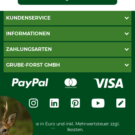
KUNDENSERVICE
Katalogbestellung
INFORMATIONEN
Fragen & Antworten
Kontakt
AGB
ZAHLUNGSARTEN
Newsletteranmeldung
Impressum
Cookie-Einstellungen
Lieferung
PayPal
GRUBE-FORST GMBH
Bestellung widerrufen
Kreditkarte
Widerrufsrecht
Rechnung
Karriere
Widerrufsformular
Vorkasse
Über uns
Datenschutz
Messetermine
Zahlungsarten
Community
International
*Alle Preise in Euro und inkl. Mehrwertsteuer zzgl.
Versandkosten.