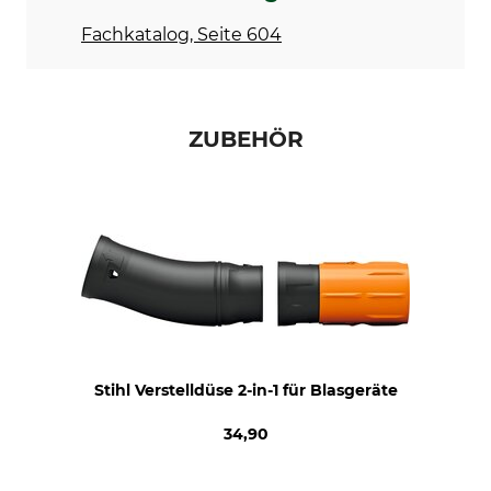
Blasgerät
BR 700
Fachkatalog, Seite 604
Motor
Hubraum
4-Mix
64,8 cm³
Schallleistungspegel
Gewicht
ZUBEHÖR
109 dB
10,8 kg
Stihl Verstelldüse 2-in-1 für Blasgeräte
34,90