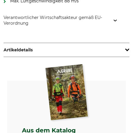
Max. Luftgeschwindigkeit 88 m/s
Verantwortlicher Wirtschaftsakteur gemäß EU-
Verordnung
STIHL Vertriebszentrale AG & Co. KG, Robert-Bosch-Str. 13,
64807 Dieburg, Germany, www.stihl.de
Artikeldetails
Vibrationswert links /
Max. Luftdurchsatz mit
rechts
Düse
2,5 m/s²
1550 m³/h
Max. Luftgeschwindigkeit
Marke
mit Düse
Stihl
88 m/s
Antrieb
Blaskraft
Benzin
35 N
Aus dem Katalog
Produkttyp
Modellbezeichnung