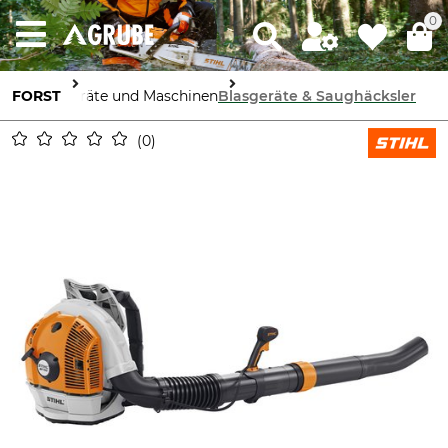
0
FORST
Geräte und Maschinen
Blasgeräte & Saughäcksler
0