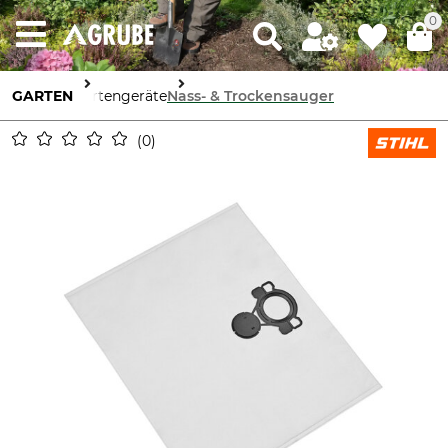
0
GARTEN
Gartengeräte
Nass- & Trockensauger
0