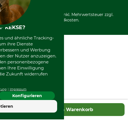
*Alle Preise in Euro und inkl. Mehrwertsteuer zzgl.
Versandkosten.
F KEKSE?
es und ähnliche Tracking-
um ihre Dienste
 verbessern und Werbung
en der Nutzer anzuzeigen.
erden personenbezogene
nen Ihre Einwilligung
die Zukunft widerrufen
rung
Impressum
Konfigurieren
4.7
tieren
In den Warenkorb
Hervorragend