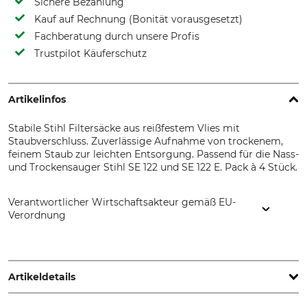
Sichere Bezahlung
Kauf auf Rechnung (Bonität vorausgesetzt)
Fachberatung durch unsere Profis
Trustpilot Käuferschutz
Artikelinfos
Stabile Stihl Filtersäcke aus reißfestem Vlies mit
Staubverschluss. Zuverlässige Aufnahme von trockenem,
feinem Staub zur leichten Entsorgung. Passend für die Nass-
und Trockensauger Stihl SE 122 und SE 122 E. Pack à 4 Stück.
Verantwortlicher Wirtschaftsakteur gemäß EU-
Verordnung
STIHL Vertriebszentrale AG & Co. KG, Robert-Bosch-Str. 13,
64807 Dieburg, Germany, www.stihl.de
Artikeldetails