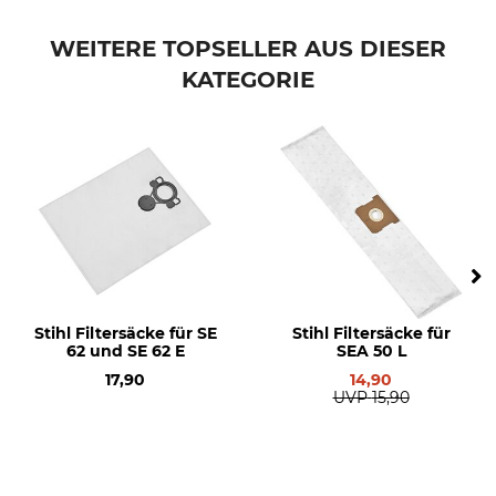
Marke
Produkttyp
Stihl
Filtersäcke
WEITERE TOPSELLER AUS DIESER
KATEGORIE
Modellbezeichnung
Herstellung
für SE 122 und SE 122 E
Made in Germany
Hersteller-Artikel-Nr.
4901 500 9012
Stihl Filtersäcke für SE
Stihl Filtersäcke für
62 und SE 62 E
SEA 50 L
17,90
14,90
UVP
15,90