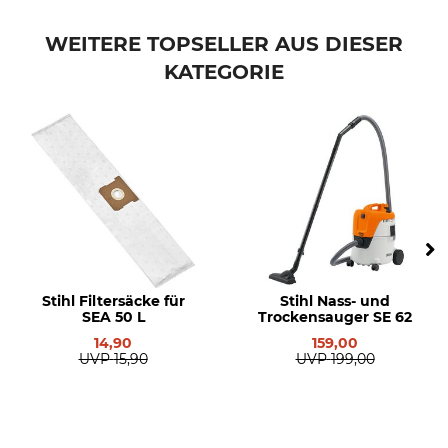
Marke
Produkttyp
Stihl
Filtersäcke
WEITERE TOPSELLER AUS DIESER
KATEGORIE
Modellbezeichnung
Herstellung
für SE 62 und SE 62 E
Made in Germany
Hersteller-Artikel-Nr.
4901 500 9011
Stihl Filtersäcke für
Stihl Nass- und
SEA 50 L
Trockensauger SE 62
14,90
159,00
UVP
15,90
UVP
199,00