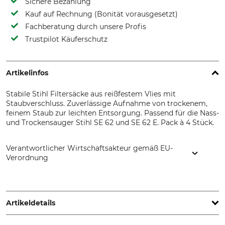
Sichere Bezahlung
Kauf auf Rechnung (Bonität vorausgesetzt)
Fachberatung durch unsere Profis
Trustpilot Käuferschutz
Artikelinfos
Stabile Stihl Filtersäcke aus reißfestem Vlies mit
Staubverschluss. Zuverlässige Aufnahme von trockenem,
feinem Staub zur leichten Entsorgung. Passend für die Nass-
und Trockensauger Stihl SE 62 und SE 62 E. Pack à 4 Stück.
Verantwortlicher Wirtschaftsakteur gemäß EU-
Verordnung
STIHL Vertriebszentrale AG & Co. KG, Robert-Bosch-Str. 13,
64807 Dieburg, Germany, www.stihl.de
Artikeldetails