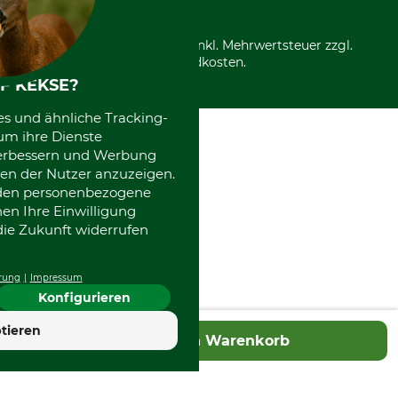
*Alle Preise in Euro und inkl. Mehrwertsteuer zzgl.
Versandkosten.
F KEKSE?
es und ähnliche Tracking-
um ihre Dienste
 verbessern und Werbung
en der Nutzer anzuzeigen.
erden personenbezogene
nen Ihre Einwilligung
die Zukunft widerrufen
rung
Impressum
Konfigurieren
4.7
tieren
In den Warenkorb
Hervorragend