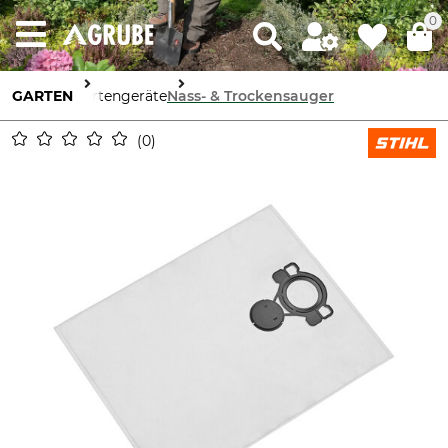
0
GARTEN
Gartengeräte
Nass- & Trockensauger
0