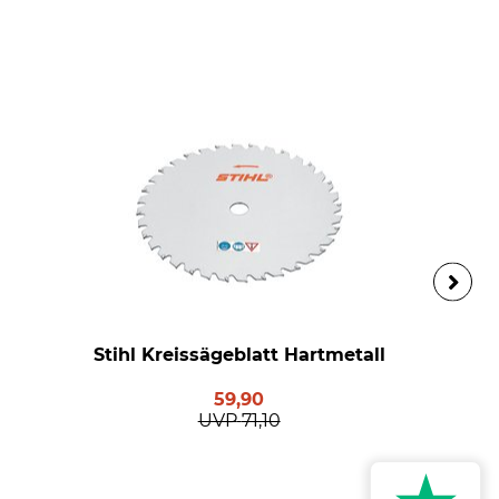
Stihl Kreissägeblatt Hartmetall
59,90
UVP
71,10