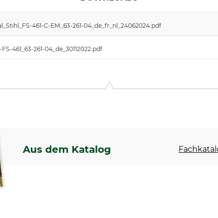
l_Stihl_FS-461-C-EM_63-261-04_de_fr_nl_24062024.pdf
hl-FS-461_63-261-04_de_30112022.pdf
Aus dem Katalog
Fachkatal