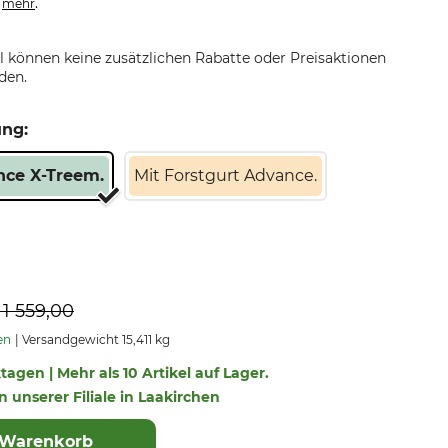
.
.
mehr
el können keine zusätzlichen Rabatte oder Preisaktionen
den.
ung:
nce X-Treem.
Mit Forstgurt Advance.
P
1 559,00
en
Versandgewicht 15,411 kg
ktagen | Mehr als 10 Artikel auf Lager.
in unserer Filiale in Laakirchen
 Warenkorb