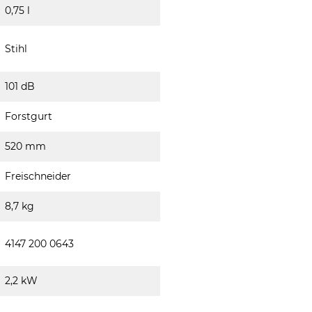
0,75 l
Stihl
101 dB
Forstgurt
520 mm
Freischneider
8,7 kg
4147 200 0643
2,2 kW