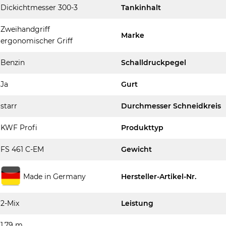
Dickichtmesser 300-3
Tankinhalt
Zweihandgriff
Marke
ergonomischer Griff
Benzin
Schalldruckpegel
Ja
Gurt
starr
Durchmesser Schneidkreis
KWF Profi
Produkttyp
FS 461 C-EM
Gewicht
Made in Germany
Hersteller-Artikel-Nr.
2-Mix
Leistung
1,79 m