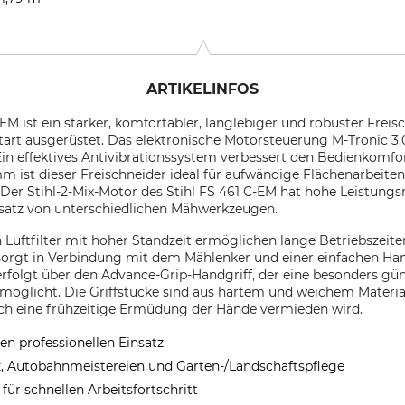
ARTIKELINFOS
EM ist ein starker, komfortabler, langlebiger und robuster Freisc
tart ausgerüstet. Das elektronische Motorsteuerung M-Tronic 3.
in effektives Antivibrationssystem verbessert den Bedienkomfo
ist dieser Freischneider ideal für aufwändige Flächenarbeiten
Der Stihl-2-Mix-Motor des Stihl FS 461 C-EM hat hohe Leistungsr
satz von unterschiedlichen Mähwerkzeugen.
in Luftfilter mit hoher Standzeit ermöglichen lange Betriebszei
sorgt in Verbindung mit dem Mählenker und einer einfachen H
erfolgt über den Advance-Grip-Handgriff, der eine besonders g
rmöglicht. Die Griffstücke sind aus hartem und weichem Material
h eine frühzeitige Ermüdung der Hände vermieden wird.
den professionellen Einsatz
z, Autobahnmeistereien und Garten-/Landschaftspflege
ür schnellen Arbeitsfortschritt