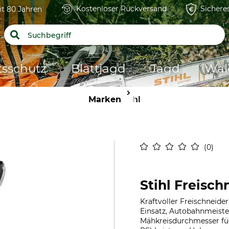
Kostenloser Rückversand
Sichere
it 80 Jahren
tsschutz
Blattjagd
Jagd
Wal
Marken
Stihl
0
Stihl Freisch
Kraftvoller Freischneide
Einsatz, Autobahnmeiste
Mähkreisdurchmesser für 