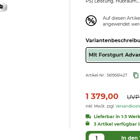
PS) Leistung. Hubraum..
Auf diesen Artik
angewendet wer
Variantenbeschreib
Mit Forstgurt Adva
Artikel-Nr.:
5619561427
1 379,00
UV
inkl. MwSt. zzgl.
Versandkost
Lieferbar in 1-3 Wer
3 Artikel verfügbar 
In den