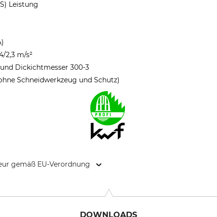
PS) Leistung
A)
,4/2,3 m/s²
t und Dickichtmesser 300-3
 ohne Schneidwerkzeug und Schutz)
kteur gemäß EU-Verordnung
. KG, Robert-Bosch-Str. 13, 64807 Dieburg, Germany, www.stihl.d
DOWNLOADS