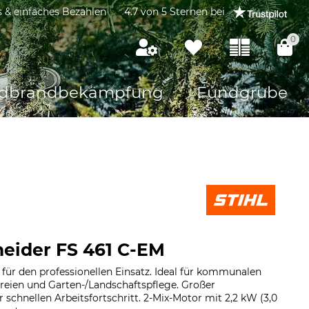
s & einfaches Bezahlen
4.7 von 5 Sternen bei
0
dbrandbekämpfung
Fundgrube
neider FS 461 C-EM
r für den professionellen Einsatz. Ideal für kommunalen
reien und Garten-/Landschaftspflege. Großer
schnellen Arbeitsfortschritt. 2-Mix-Motor mit 2,2 kW (3,0