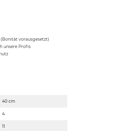
(Bonität vorausgesetzt)
 unsere Profis
hutz
40 cm
4
11