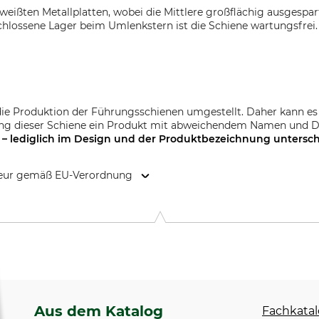
weißten Metallplatten, wobei die Mittlere großflächig ausgespart
hlossene Lager beim Umlenkstern ist die Schiene wartungsfrei.
die Produktion der Führungsschienen umgestellt. Daher kann es
ung dieser Schiene ein Produkt mit abweichendem Namen und De
 – lediglich im Design und der
Produktbezeichnung
untersch
kteur gemäß EU-Verordnung
. KG, Robert-Bosch-Str. 13, 64807 Dieburg, Germany, www.stihl.d
Aus dem Katalog
Fachkatal