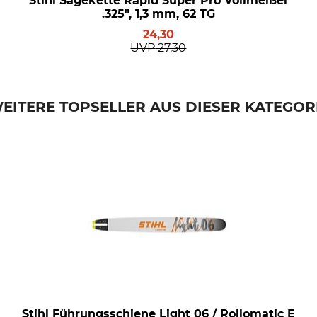
Stihl Sägekette Rapid Super Pro Vollmeißel
.325", 1,3 mm, 62 TG
24,30
UVP
27,30
EITERE TOPSELLER AUS DIESER KATEGOR
Stihl Führungsschiene Light 06 / Rollomatic E