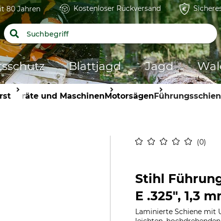
Kostenloser Rückversand
Sichere
it 80 Jahren
tsschutz
Blattjagd
Jagd
Wal
rst
Geräte und Maschinen
Motorsägen
Führungsschie
0
Stihl Führun
E .325", 1,3 
Laminierte Schiene mit 