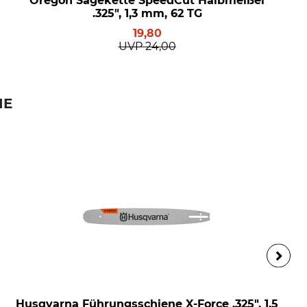
Oregon Sägekette SpeedCut Halbmeißel
.325", 1,3 mm, 62 TG
19,80
UVP
24,00
IE
Husqvarna Führungsschiene X-Force .325", 1,5