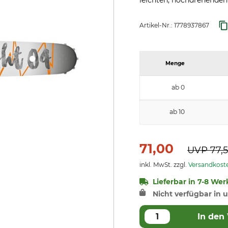
leichten, hochdrehende
Artikel-Nr.:
1778937867
Menge
ab 0
ab 10
71,00
UVP
77,
inkl. MwSt. zzgl.
Versandkost
Lieferbar in 7-8 Wer
Nicht verfügbar in u
In den