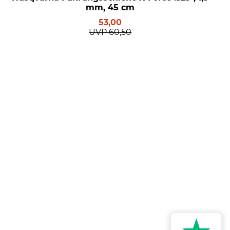
mm, 45 cm
53,00
UVP
60,50