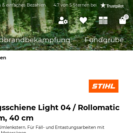
s & einfaches Bezahlen
4.7 von 5 Sternen bei
0
dbrandbekämpfung
Fundgrube
nen
gsschiene Light 04 / Rollomatic
mm, 40 cm
Umlenkstern. Für Fäll- und Entastungsarbeiten mit