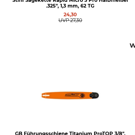
Stihl Sägekette Rapid Micro 3 Pro Halbmeißel
.325", 1,3 mm, 62 TG
24,30
UVP
27,30
W
GB Führungsschiene Titanium ProTOP 3/8",