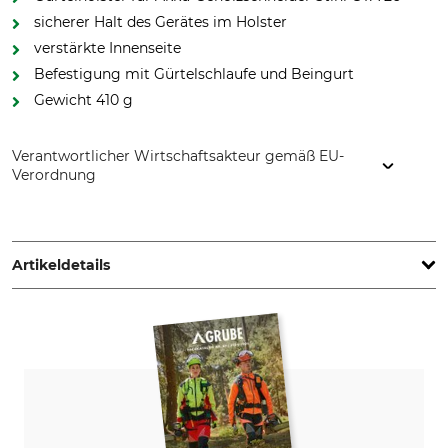
sicherer Halt des Gerätes im Holster
verstärkte Innenseite
Befestigung mit Gürtelschlaufe und Beingurt
Gewicht 410 g
Verantwortlicher Wirtschaftsakteur gemäß EU-
Verordnung
STIHL Vertriebszentrale AG & Co. KG, Robert-Bosch-Str. 13,
64807 Dieburg, Germany, www.stihl.de
Artikeldetails
Marke
Produkttyp
Stihl
Holster
Modellbezeichnung
für GTA 26