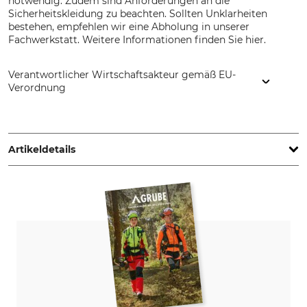
notwendig. Zudem sind Anforderungen an die
Sicherheitskleidung zu beachten. Sollten Unklarheiten
bestehen, empfehlen wir eine Abholung in unserer
Fachwerkstatt. Weitere Informationen finden Sie hier.
Verantwortlicher Wirtschaftsakteur gemäß EU-
Verordnung
STIHL Vertriebszentrale AG & Co. KG, Robert-Bosch-Str. 13,
64807 Dieburg, Germany, www.stihl.de
Artikeldetails
Hubraum
Gewicht (ohne
Sägeausrüstung)
38,6 cm³
4,6 kg
Schallleistungspegel
Vibrationswert links /
rechts
113 dB
3,1 / 3,7 m/s²
Kettenschnellspannung
Elasto-Start