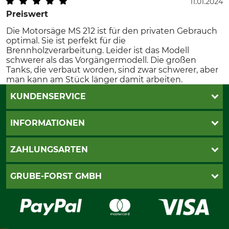
11.01.2024
Preiswert
Die Motorsäge MS 212 ist für den privaten Gebrauch
optimal. Sie ist perfekt für die
Brennholzverarbeitung. Leider ist das Modell
schwerer als das Vorgängermodell. Die großen
Tanks, die verbaut worden, sind zwar schwerer, aber
man kann am Stück länger damit arbeiten.
KUNDENSERVICE
Katalogbestellung
INFORMATIONEN
Fragen & Antworten
Kontakt
AGB
ZAHLUNGSARTEN
Newsletteranmeldung
Impressum
Cookie-Einstellungen
Lieferung
PayPal
GRUBE-FORST GMBH
Bestellung widerrufen
Kreditkarte
Widerrufsrecht
Rechnung
Karriere
Widerrufsformular
Vorkasse
Über uns
Datenschutz
Messetermine