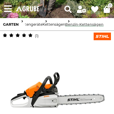
0
GARTEN
Gartengeräte
Kettensägen
Benzin-Kettensägen
1