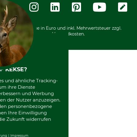
Zahlungsarten
Community
International
*Alle Preise in Euro und inkl. Mehrwertsteuer zzgl.
Versandkosten.
F KEKSE?
es und ähnliche Tracking-
um ihre Dienste
 verbessern und Werbung
en der Nutzer anzuzeigen.
erden personenbezogene
nen Ihre Einwilligung
die Zukunft widerrufen
rung
Impressum