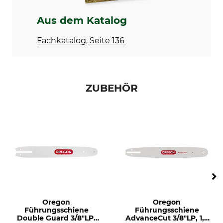
Nein
Nein
Aus dem Katalog
Ergo-Start
Dekompressionsventil
Nein
Nein
Fachkatalog, Seite 136
Griffheizung
Vergaserheizung
Nein
Nein
Teilung
Einsatzbereich
ZUBEHÖR
3/8"LP
Privatanwender
Sicherheitstreibglied
Treibgliedstärke/Nutbreite
Ja
1,3 mm
Sägekettentyp
M-Tronic
Halbmeißel
Nein
Marke
Antrieb
Stihl
Benzin
Oregon
Oregon
Schalldruckpegel
Seitliche Kettenspannung
Führungsschiene
Führungsschiene
Double Guard 3/8"LP,
AdvanceCut 3/8"LP, 1,3
103 dB
Ja