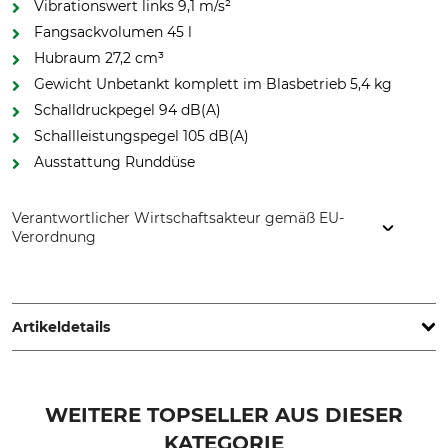
Vibrationswert links 9,1 m/s²
Fangsackvolumen 45 l
Hubraum 27,2 cm³
Gewicht Unbetankt komplett im Blasbetrieb 5,4 kg
Schalldruckpegel 94 dB(A)
Schallleistungspegel 105 dB(A)
Ausstattung Runddüse
Verantwortlicher Wirtschaftsakteur gemäß EU-
Verordnung
STIHL Vertriebszentrale AG & Co. KG, Robert-Bosch-Str. 13,
64807 Dieburg, Germany, www.stihl.de
Artikeldetails
Vibrationswert links /
Max. Luftdurchsatz im
rechts
Saugbetrieb
WEITERE TOPSELLER AUS DIESER
9,1 / 8 m/s²
710 m³/h
KATEGORIE