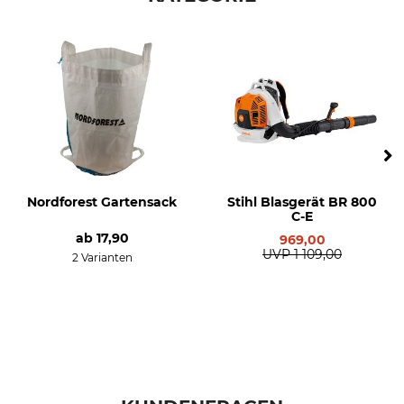
Marke
Antrieb
Stihl
Benzin
Produkttyp
Modellbezeichnung
Saughäcksler
SH 56
Motor
Hubraum
2-Mix
27,2 cm³
Schallleistungspegel
Gewicht
105 dB
5,4 kg
Nordforest Gartensack
Stihl Blasgerät BR 800
C-E
ab
17,90
969,00
UVP
1 109,00
2 Varianten