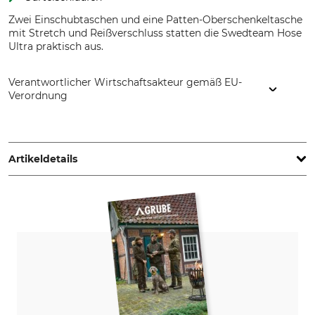
Zwei Einschubtaschen und eine Patten-Oberschenkeltasche
mit Stretch und Reißverschluss statten die Swedteam Hose
Ultra praktisch aus.
Verantwortlicher Wirtschaftsakteur gemäß EU-
Verordnung
Swedteam AB, Boråsvägen 23, 514 44 Länghem, Sweden,
www.swedteam.com
Artikeldetails
Marke
Produkttyp
Swedteam
Hose
Modellbezeichnung
Oberstoff
Ultra
65% Polyester
35% Baumwolle
Stretch
Waschen
90% Nylon
40 °C Buntwäsche