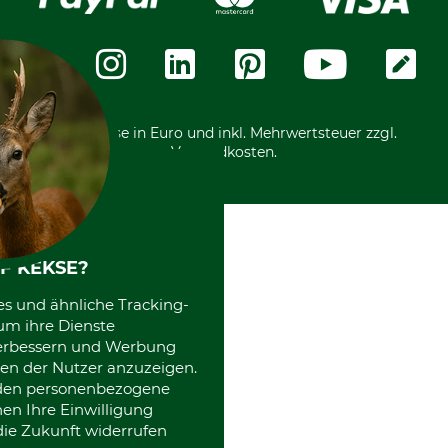
Vorkasse
Über uns
Datenschutz
Messetermine
Zahlungsarten
Community
International
*Alle Preise in Euro und inkl. Mehrwertsteuer zzgl.
Versandkosten.
F KEKSE?
es und ähnliche Tracking-
um ihre Dienste
 verbessern und Werbung
en der Nutzer anzuzeigen.
erden personenbezogene
nen Ihre Einwilligung
die Zukunft widerrufen