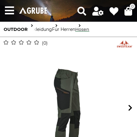
0
OUTDOOR
Bekleidung
Für Herren
Hosen
0