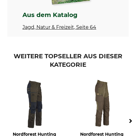
10% Elasthan
Aus dem Katalog
Bleichen
Trocknen
Nicht bleichen
Nicht im Wäschetrockner
Jagd, Natur & Freizeit, Seite 64
trocknen
Bügeln
Atmungsaktivität
Bügeln bis 110 °C
mittel
WEITERE TOPSELLER AUS DIESER
Eigenschaften
Für
KATEGORIE
Komfortbund
Herren
Jahreszeit
Passform
Frühling
regular
Sommer
Herbst
Farbe
Konfektionsgröße
swedteam green
54
Nordforest Hunting
Nordforest Hunting