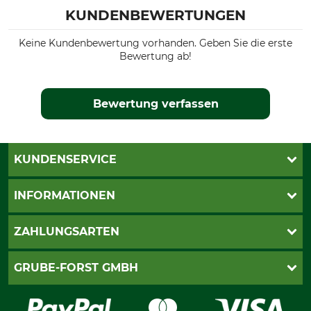
KUNDENBEWERTUNGEN
Keine Kundenbewertung vorhanden. Geben Sie die erste
Bewertung ab!
Bewertung verfassen
KUNDENSERVICE
Katalogbestellung
INFORMATIONEN
Fragen & Antworten
Kontakt
AGB
ZAHLUNGSARTEN
Newsletteranmeldung
Impressum
Cookie-Einstellungen
Lieferung
PayPal
GRUBE-FORST GMBH
Bestellung widerrufen
Kreditkarte
Widerrufsrecht
Rechnung
Karriere
Widerrufsformular