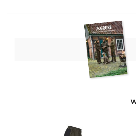
Teddy-Hermann GmbH, Amlingstad
W