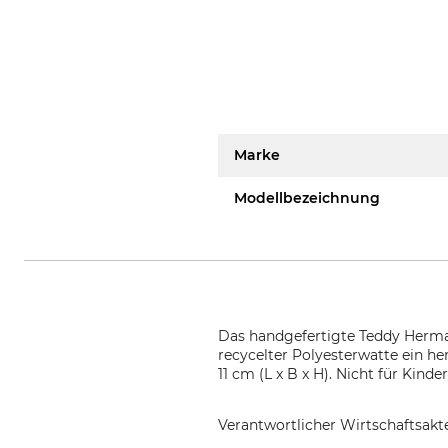
Marke
Modellbezeichnung
Das handgefertigte Teddy Herman
recycelter Polyesterwatte ein her
11 cm (L x B x H). Nicht für Kind
Verantwortlicher Wirtschaftsa