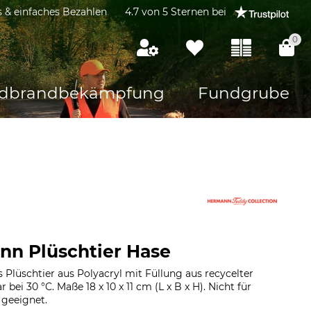
s & einfaches Bezahlen
4.7 von 5 Sternen bei
0
dbrandbekämpfung
Fundgrube
n Plüschtier Hase
 Plüschtier aus Polyacryl mit Füllung aus recycelter
bei 30 °C. Maße 18 x 10 x 11 cm (L x B x H). Nicht für
 geeignet.