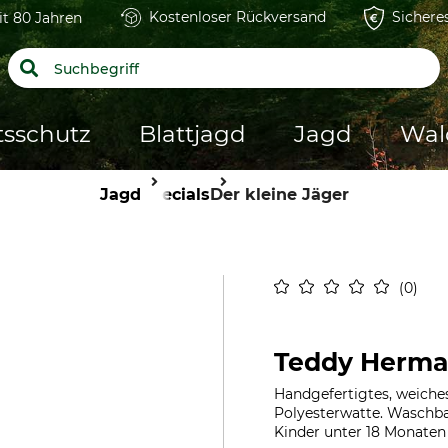
Kostenloser Rückversand
Sichere
it 80 Jahren
tsschutz
Blattjagd
Jagd
Wal
Jagd
Specials
Der kleine Jäger
0
Teddy Herman
Handgefertigtes, weiches
Polyesterwatte. Waschbar 
Kinder unter 18 Monaten