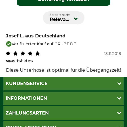
Sortiert nach:
Relevanz
Josef L.
aus Deutschland
Verifizierter Kauf auf GRUBE.DE
13.11.2018
was ist des
Diese Unterhose ist optimal für die Übergangszeit!
KUNDENSERVICE
Katalogbestellung
INFORMATIONEN
Fragen & Antworten
Kontakt
AGB
ZAHLUNGSARTEN
Newsletteranmeldung
Impressum
Cookie-Einstellungen
Lieferung
PayPal