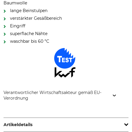
Baumwolle
lange Beinstulpen
verstärkter Gesäßbereich
Eingriff
superflache Nähte
waschbar bis 60 °C
Verantwortlicher Wirtschaftsakteur gemäß EU-
Verordnung
Overhues & Schüssler GmbH & Co., Rudolf-Diesel-Str. 34-36,
28876 Oyten, Germany, www.overhues-schuessler.de
Artikeldetails