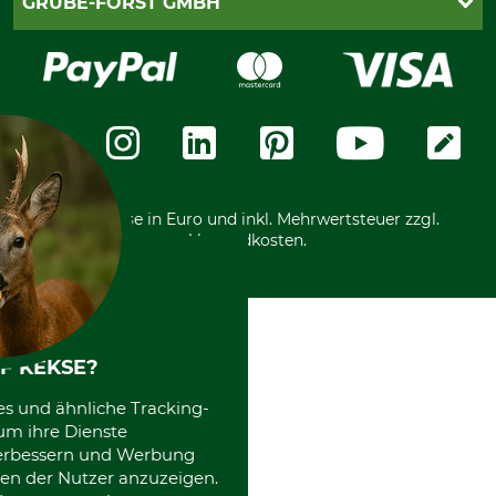
GRUBE-FORST GMBH
Bestellung widerrufen
Kreditkarte
Widerrufsrecht
Rechnung
Karriere
Widerrufsformular
Vorkasse
Über uns
Datenschutz
Messetermine
Zahlungsarten
Community
International
*Alle Preise in Euro und inkl. Mehrwertsteuer zzgl.
Versandkosten.
F KEKSE?
es und ähnliche Tracking-
um ihre Dienste
 verbessern und Werbung
en der Nutzer anzuzeigen.