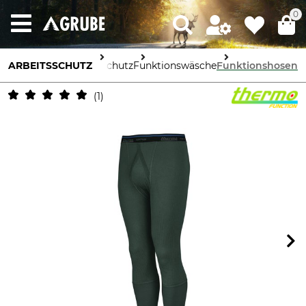
0
ARBEITSSCHUTZ
Körperschutz
Funktionswäsche
Funktionshosen
1