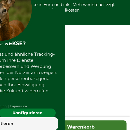
*Alle Preise in Euro und inkl. Mehrwertsteuer zzgl.
Versandkosten.
F KEKSE?
es und ähnliche Tracking-
um ihre Dienste
 verbessern und Werbung
en der Nutzer anzuzeigen.
erden personenbezogene
nen Ihre Einwilligung
die Zukunft widerrufen
rung
Impressum
Konfigurieren
4.7
tieren
In den Warenkorb
Hervorragend