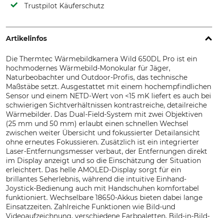
Trustpilot Käuferschutz
Artikelinfos
Die Thermtec Wärmebildkamera Wild 650DL Pro ist ein
hochmodernes Wärmebild-Monokular für Jäger,
Naturbeobachter und Outdoor-Profis, das technische
Maßstäbe setzt. Ausgestattet mit einem hochempfindlichen
Sensor und einem NETD-Wert von <15 mK liefert es auch bei
schwierigen Sichtverhältnissen kontrastreiche, detailreiche
Wärmebilder. Das Dual-Field-System mit zwei Objektiven
(25 mm und 50 mm) erlaubt einen schnellen Wechsel
zwischen weiter Übersicht und fokussierter Detailansicht
ohne erneutes Fokussieren. Zusätzlich ist ein integrierter
Laser-Entfernungsmesser verbaut, der Entfernungen direkt
im Display anzeigt und so die Einschätzung der Situation
erleichtert. Das helle AMOLED-Display sorgt für ein
brillantes Seherlebnis, während die intuitive Einhand-
Joystick-Bedienung auch mit Handschuhen komfortabel
funktioniert. Wechselbare 18650-Akkus bieten dabei lange
Einsatzzeiten. Zahlreiche Funktionen wie Bild-und
Videoaufzeichnung, verschiedene Farbpaletten, Bild-in-Bild-