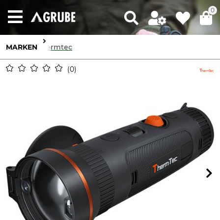
0
MARKEN
Thermtec
0