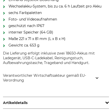
Wechselakku-System, bis zu ca. 6 h Laufzeit pro Akku
sechs Farbpaletten
Foto- und Videoaufnahmen
geschützt nach IP67
interner Speicher (64 GB)
Maße 221 x 71 x 81 mm (L x B x H)
Gewicht ca. 653 g
Die Lieferung erfolgt inklusive zwei 18650-Akkus mit
Ladegerät, USB-C-Ladekabel, Reinigungstuch,
Aufbewahrungstasche, Trageband und Handgurt.
Verantwortlicher Wirtschaftsakteur gemäß EU-
Verordnung
Lippejagd Brinkmann GmbH, Hansastr. 28, 59557 Lippstadt,
Germany, www.lippe-jagdshop.de
Artikeldetails