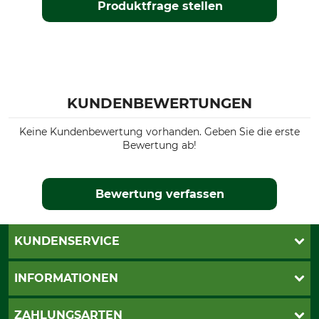
Batterietyp
Für Brillenträger geeignet
Produktfrage stellen
18650
Ja
NETD
Länge
15 mK
200 mm
Breite
Batterieanzahl
KUNDENBEWERTUNGEN
66 mm
2
Keine Kundenbewertung vorhanden. Geben Sie die erste
Höhe
Gewicht
Bewertung ab!
76 mm
537 g
Bewertung verfassen
KUNDENSERVICE
Katalogbestellung
INFORMATIONEN
Fragen & Antworten
Kontakt
AGB
ZAHLUNGSARTEN