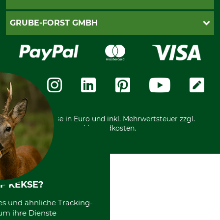
Newsletteranmeldung
Impressum
Cookie-Einstellungen
Lieferung
PayPal
GRUBE-FORST GMBH
Bestellung widerrufen
Kreditkarte
Widerrufsrecht
Rechnung
Karriere
Widerrufsformular
Vorkasse
Über uns
Datenschutz
Messetermine
Zahlungsarten
Community
International
*Alle Preise in Euro und inkl. Mehrwertsteuer zzgl.
Versandkosten.
F KEKSE?
es und ähnliche Tracking-
um ihre Dienste