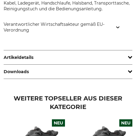
Kabel, Ladegerät, Handschlaufe, Halsband, Transporttasche,
Reinigungstuch und die Bedienungsanleitung.
Verantwortlicher Wirtschaftsakteur gemäß EU-
Verordnung
Lippejagd Brinkmann GmbH, Hansastr. 28, 59557 Lippstadt,
Germany, www.lippe-jagdshop.de
Artikeldetails
Downloads
Akku/Batterie enthalten
Display
Ja
AMOLED
Technische Spezifikation | Technical-details_ThermTec-Wild-650L-Pro_218130_en_13042026.pdf
IP-Schutzart
Einsatzschwerpunkt
WEITERE TOPSELLER AUS DIESER
IP67
Feld
KATEGORIE
Objektivdurchmesser
Bildfrequenz
50 mm
50 Hz
NEU
NEU
Sensorauflösung
Pixel-Pitch