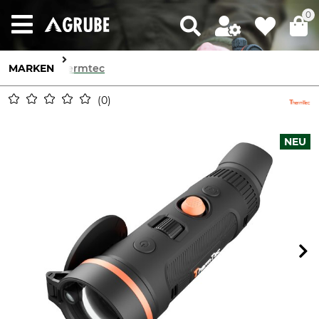
0
MARKEN
Thermtec
0
NEU