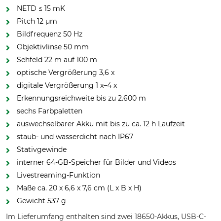
NETD ≤ 15 mK
Pitch 12 µm
Bildfrequenz 50 Hz
Objektivlinse 50 mm
Sehfeld 22 m auf 100 m
optische Vergrößerung 3,6 x
digitale Vergrößerung 1 x–4 x
Erkennungsreichweite bis zu 2.600 m
sechs Farbpaletten
auswechselbarer Akku mit bis zu ca. 12 h Laufzeit
staub- und wasserdicht nach IP67
Stativgewinde
interner 64-GB-Speicher für Bilder und Videos
Livestreaming-Funktion
Maße ca. 20 x 6,6 x 7,6 cm (L x B x H)
Gewicht 537 g
Im Lieferumfang enthalten sind zwei 18650-Akkus, USB-C-