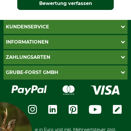
Bewertung verfassen
KUNDENSERVICE
Katalogbestellung
INFORMATIONEN
Fragen & Antworten
Kontakt
AGB
ZAHLUNGSARTEN
Newsletteranmeldung
Impressum
Cookie-Einstellungen
Lieferung
PayPal
GRUBE-FORST GMBH
Bestellung widerrufen
Kreditkarte
Widerrufsrecht
Rechnung
Karriere
Widerrufsformular
Vorkasse
Über uns
Datenschutz
Messetermine
Zahlungsarten
Community
International
*Alle Preise in Euro und inkl. Mehrwertsteuer zzgl.