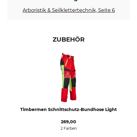
Trocknen
Bügeln
Nicht im Wäschetrockner
Nicht bügeln
Arboristik & Seilklettertechnik, Seite 6
trocknen
Professionelle Textilpflege
Für
Nicht trockenreinigen
Herren
ZUBEHÖR
Herstellung
Farbe
Made in Portugal
rot-gelb
Konfektionsgröße
S
Timbermen Schnittschutz-Bundhose Light
269,00
2 Farben