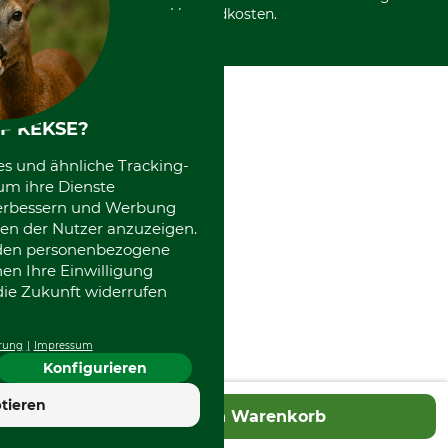
Versandkosten.
F KEKSE?
es und ähnliche Tracking-
um ihre Dienste
 verbessern und Werbung
en der Nutzer anzuzeigen.
erden personenbezogene
nen Ihre Einwilligung
die Zukunft widerrufen
rung
Impressum
Konfigurieren
4.7
tieren
In den Warenkorb
Hervorragend