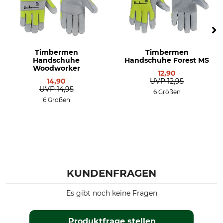
Timbermen
Timbermen
Handschuhe
Handschuhe Forest MS
Woodworker
12,90
14,90
UVP
12,95
UVP
14,95
6 Größen
6 Größen
KUNDENFRAGEN
Es gibt noch keine Fragen
Produktfrage stellen