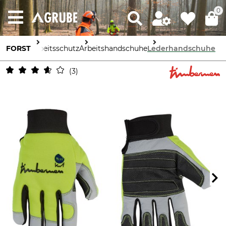
0
FORST
Arbeitsschutz
Arbeitshandschuhe
Lederhandschuhe
3