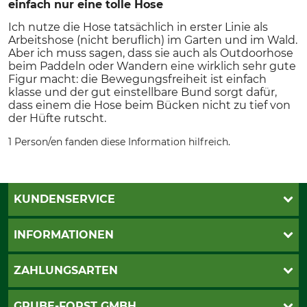
einfach nur eine tolle Hose
Ich nutze die Hose tatsächlich in erster Linie als
Arbeitshose (nicht beruflich) im Garten und im Wald.
Aber ich muss sagen, dass sie auch als Outdoorhose
beim Paddeln oder Wandern eine wirklich sehr gute
Figur macht: die Bewegungsfreiheit ist einfach
klasse und der gut einstellbare Bund sorgt dafür,
dass einem die Hose beim Bücken nicht zu tief von
der Hüfte rutscht.
1 Person/en fanden diese Information hilfreich.
KUNDENSERVICE
Katalogbestellung
INFORMATIONEN
Fragen & Antworten
Kontakt
AGB
ZAHLUNGSARTEN
Newsletteranmeldung
Impressum
Cookie-Einstellungen
Lieferung
PayPal
GRUBE-FORST GMBH