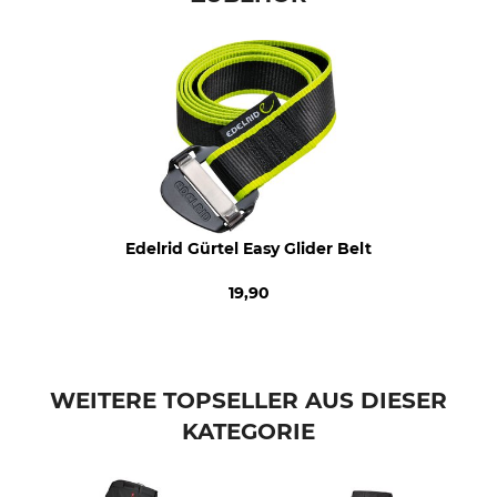
trocknen
Professionelle Textilpflege
Für
Nicht trockenreinigen
Herren
Jahreszeit
Farbe
ganzjährig
schwarz
Konfektionsgröße
S
Edelrid Gürtel Easy Glider Belt
19,90
WEITERE TOPSELLER AUS DIESER
KATEGORIE