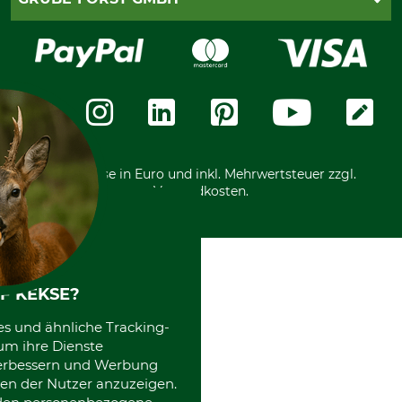
Bestellung widerrufen
Kreditkarte
Widerrufsrecht
Rechnung
Karriere
Widerrufsformular
Vorkasse
Über uns
Datenschutz
Messetermine
Zahlungsarten
Community
International
*Alle Preise in Euro und inkl. Mehrwertsteuer zzgl.
Versandkosten.
F KEKSE?
es und ähnliche Tracking-
um ihre Dienste
 verbessern und Werbung
en der Nutzer anzuzeigen.