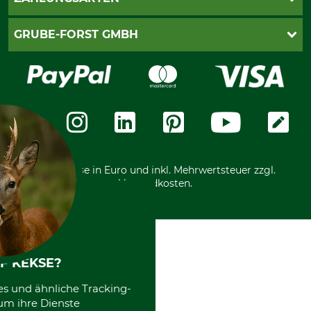
Newsletteranmeldung
Impressum
Cookie-Einstellungen
Lieferung
PayPal
GRUBE-FORST GMBH
Bestellung widerrufen
Kreditkarte
Widerrufsrecht
Rechnung
Karriere
Widerrufsformular
Vorkasse
Über uns
Datenschutz
Messetermine
Zahlungsarten
Community
International
*Alle Preise in Euro und inkl. Mehrwertsteuer zzgl.
Versandkosten.
F KEKSE?
es und ähnliche Tracking-
um ihre Dienste