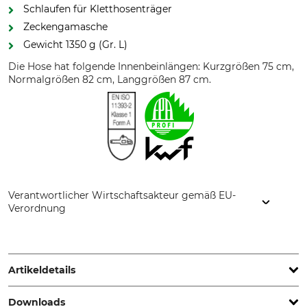
Schlaufen für Kletthosenträger
Zeckengamasche
Gewicht 1350 g (Gr. L)
Die Hose hat folgende Innenbeinlängen: Kurzgrößen 75 cm,
Normalgrößen 82 cm, Langgrößen 87 cm.
Verantwortlicher Wirtschaftsakteur gemäß EU-
Verordnung
Grube KG, Hützeler Damm 38, 29646 Bispingen, Germany,
www.grube.de
Artikeldetails
Downloads
Norm
Schnittschutzform