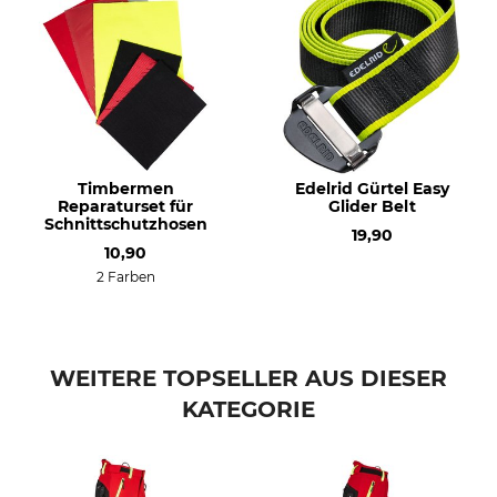
100% Polyurethan
69% Polypropylen
31% Polyester
Waschen
Bleichen
40 °C Buntwäsche
Nicht bleichen
Trocknen
Bügeln
Nicht im Wäschetrockner
Nicht bügeln
Timbermen
Edelrid Gürtel Easy
trocknen
Reparaturset für
Glider Belt
Schnittschutzhosen
19,90
Professionelle Textilpflege
Für
10,90
Nicht trockenreinigen
Herren
2 Farben
Farbe
Konfektionsgröße
S
rot-gelb
WEITERE TOPSELLER AUS DIESER
KATEGORIE