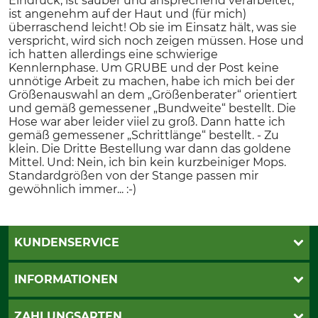
Eindruck, ist sauber und ansprechend verarbeitet,
ist angenehm auf der Haut und (für mich)
überraschend leicht! Ob sie im Einsatz hält, was sie
verspricht, wird sich noch zeigen müssen. Hose und
ich hatten allerdings eine schwierige
Kennlernphase. Um GRUBE und der Post keine
unnötige Arbeit zu machen, habe ich mich bei der
Größenauswahl an dem „Größenberater“ orientiert
und gemäß gemessener „Bundweite“ bestellt. Die
Hose war aber leider viiel zu groß. Dann hatte ich
gemäß gemessener „Schrittlänge“ bestellt. - Zu
klein. Die Dritte Bestellung war dann das goldene
Mittel. Und: Nein, ich bin kein kurzbeiniger Mops.
Standardgrößen von der Stange passen mir
gewöhnlich immer... :-)
KUNDENSERVICE
Katalogbestellung
INFORMATIONEN
Fragen & Antworten
Kontakt
AGB
ZAHLUNGSARTEN