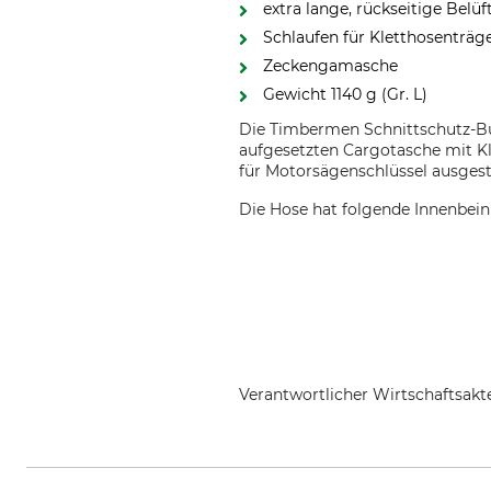
extra lange, rückseitige Belü
Schlaufen für Kletthosenträg
Zeckengamasche
Gewicht 1140 g (Gr. L)
Die Timbermen Schnittschutz-Bun
aufgesetzten Cargotasche mit Kl
für Motorsägenschlüssel ausgest
Die Hose hat folgende Innenbei
Verantwortlicher Wirtschaftsa
Grube KG, Hützeler Damm 38, 2