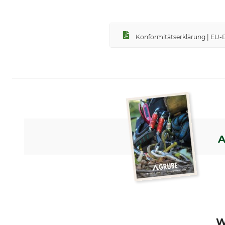
Konformitätserklärung | EU-
A
W