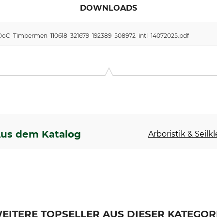
DOWNLOADS
DoC_Timbermen_110618_321679_192389_508972_intl_14072025.pdf
us dem Katalog
Arboristik & Seilk
EITERE TOPSELLER AUS DIESER KATEGOR