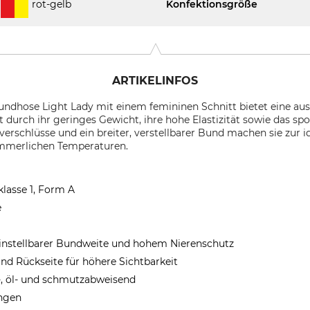
rot-gelb
Konfektionsgröße
ARTIKELINFOS
ndhose Light Lady mit einem femininen Schnitt bietet eine au
 durch ihr geringes Gewicht, ihre hohe Elastizität sowie das spo
verschlüsse und ein breiter, verstellbarer Bund machen sie zur id
sommerlichen Temperaturen.
klasse 1, Form A
e
 einstellbarer Bundweite und hohem Nierenschutz
nd Rückseite für höhere Sichtbarkeit
-, öl- und schmutzabweisend
ngen