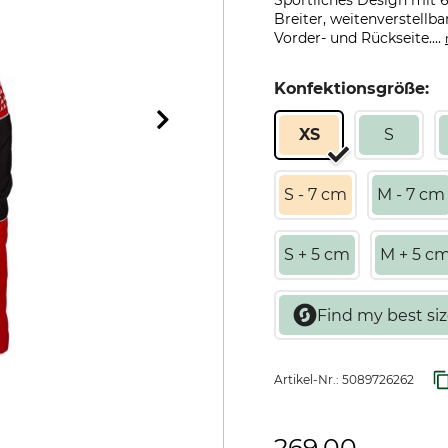
Sportliches Design mit 6
Breiter, weitenverstell
Vorder- und Rückseite....
Konfektionsgröße:
XS
S
S - 7 cm
M - 7 cm
S + 5 cm
M + 5 c
Artikel-Nr.:
5089726262
269,00