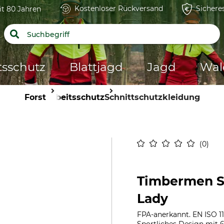
Kostenloser Rückversand
Sichere
it 80 Jahren
tsschutz
Blattjagd
Jagd
Wal
Forst
Arbeitsschutz
Schnittschutzkleidung
0
Timbermen S
Lady
FPA-anerkannt. EN ISO 113