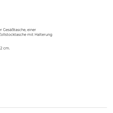
r Gesäßtasche, einer
Zollstocktasche mit Halterung
82 cm.