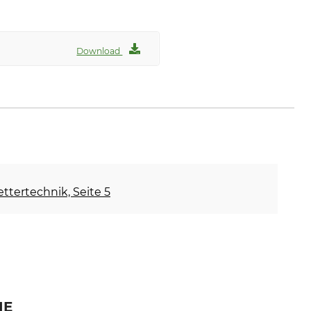
Download
lettertechnik, Seite 5
IE