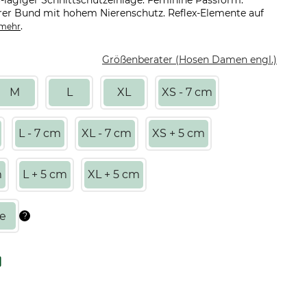
-lagiger Schnittschutzeinlage. Feminine Passform.
barer Bund mit hohem Nierenschutz. Reflex-Elemente auf
.
mehr
Größenberater (Hosen Damen engl.)
M
L
XL
XS - 7 cm
L - 7 cm
XL - 7 cm
XS + 5 cm
m
L + 5 cm
XL + 5 cm