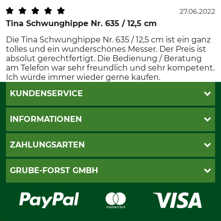
27.06.2022
Tina Schwunghippe Nr. 635 / 12,5 cm
Die Tina Schwunghippe Nr. 635 / 12,5 cm ist ein ganz
tolles und ein wunderschönes Messer. Der Preis ist
absolut gerechtfertigt. Die Bedienung / Beratung
am Telefon war sehr freundlich und sehr kompetent.
Ich würde immer wieder gerne kaufen.
KUNDENSERVICE
Katalogbestellung
INFORMATIONEN
Fragen & Antworten
Kontakt
AGB
ZAHLUNGSARTEN
Newsletteranmeldung
Impressum
Cookie-Einstellungen
Lieferung
PayPal
GRUBE-FORST GMBH
Bestellung widerrufen
Kreditkarte
Widerrufsrecht
Rechnung
Karriere
Widerrufsformular
Vorkasse
Über uns
Datenschutz
Messetermine