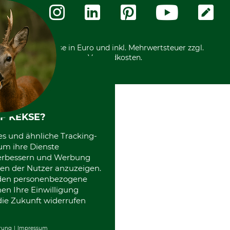
Zahlungsarten
Community
International
*Alle Preise in Euro und inkl. Mehrwertsteuer zzgl.
Versandkosten.
F KEKSE?
es und ähnliche Tracking-
um ihre Dienste
 verbessern und Werbung
en der Nutzer anzuzeigen.
erden personenbezogene
nen Ihre Einwilligung
die Zukunft widerrufen
rung
Impressum