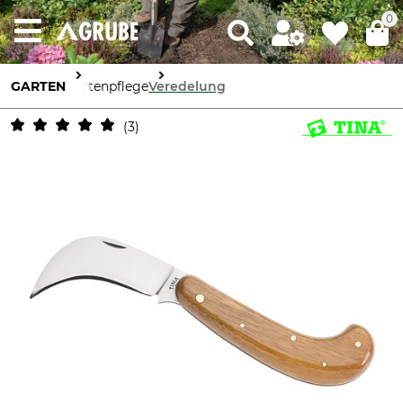
0
GARTEN
Gartenpflege
Veredelung
3