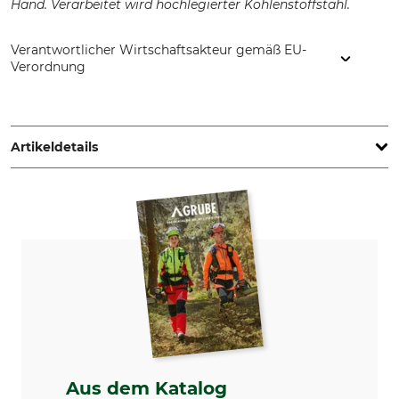
Hand. Verarbeitet wird hochlegierter Kohlenstoffstahl.
Verantwortlicher Wirtschaftsakteur gemäß EU-
Verordnung
TINA-Messerfabrik, Am Heilbrunnen 77/79, 72766 Reutlingen,
Germany, www.tina-messerfabrik.de
Artikeldetails
Marke
Produkttyp
Tina
Schwunghippe
Modellbezeichnung
Herstellung
635
Made in Germany
Aus dem Katalog