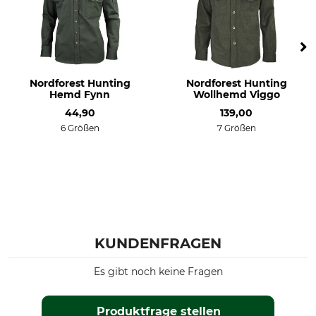
Bügeln
Professionelle Textilpflege
Bügeln bis 110 °C
Nicht trockenreinigen
Für
Passform
Herren
regular
Nordforest Hunting
Nordforest Hunting
Hemd Fynn
Wollhemd Viggo
Kragenweite (EU)
Farbe
44,90
139,00
39
oliv
6 Größen
7 Größen
40
Konfektionsgröße
39/40
KUNDENFRAGEN
Es gibt noch keine Fragen
Produktfrage stellen