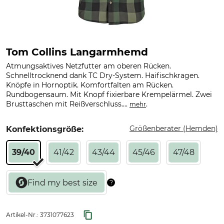
Tom Collins Langarmhemd
Atmungsaktives Netzfutter am oberen Rücken.
Schnelltrocknend dank TC Dry-System. Haifischkragen.
Knöpfe in Hornoptik. Komfortfalten am Rücken.
Rundbogensaum. Mit Knopf fixierbare Krempelärmel. Zwei
Brusttaschen mit Reißverschluss....
.
mehr
Größenberater (Hemden)
Konfektionsgröße:
39/40
41/42
43/44
45/46
47/48
Artikel-Nr.:
3731077623