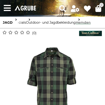
0
JAGD
Specials
Outdoor- und Jagdbekleidung
Hemden
0