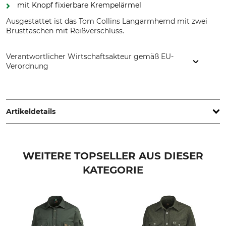
mit Knopf fixierbare Krempelärmel
Ausgestattet ist das Tom Collins Langarmhemd mit zwei
Brusttaschen mit Reißverschluss.
Verantwortlicher Wirtschaftsakteur gemäß EU-
Verordnung
Orbis Textil GmbH & Co. KG, Kruppstr. 20, 58553 Halver,
Germany, www.orbis-textil.de
Artikeldetails
Marke
Produkttyp
Tom Collins
Langarmhemd
WEITERE TOPSELLER AUS DIESER
KATEGORIE
Oberstoff
Waschen
100% Polyester
40 °C Pflegeleicht
Bleichen
Trocknen
Nicht bleichen
Nicht im Wäschetrockner
trocknen