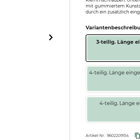
Klemmschrauben. Unteres
mit gummiertem Kunstst
durch ein zusätzlich eing
Variantenbeschreib
3-teilig. Länge
4-teilig. Länge ein
4-teilig. Länge
Artikel-Nr.:
9602209154