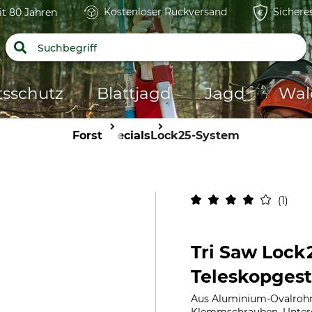
Kostenloser Rückversand
Sichere
it 80 Jahren
tsschutz
Blattjagd
Jagd
Wal
Forst
Specials
Lock25-System
1
Tri Saw Lock
Teleskopges
Aus Aluminium-Ovalrohr.