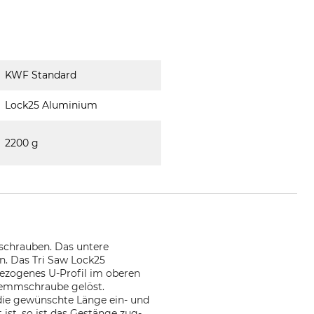
KWF Standard
Lock25 Aluminium
2200 g
schrauben. Das untere
n. Das Tri Saw Lock25
ezogenes U-Profil im oberen
Klemmschraube gelöst.
die gewünschte Länge ein- und
st, so ist das Gestänge zug-