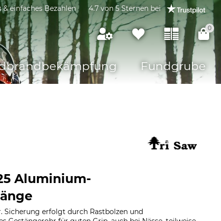
s & einfaches Bezahlen
4.7 von 5 Sternen bei
0
dbrandbekämpfung
Fundgrube
25 Aluminium-
tänge
 Sicherung erfolgt durch Rastbolzen und