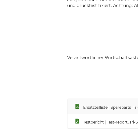
und druckfest fixiert. Achtung: A
Verantwortlicher Wirtschaftsa
Grube KG, Hützeler Damm 38, 2
Ersatzteilliste | Spareparts
Testbericht | Test-report_T