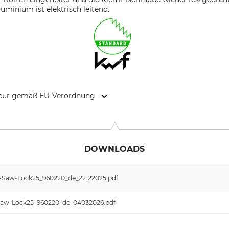
luminium ist elektrisch leitend.
kteur gemäß EU-Verordnung
9646 Bispingen, Germany, www.grube.de
DOWNLOADS
_Tri-Saw-Lock25_960220_de_22122025.pdf
ri-Saw-Lock25_960220_de_04032026.pdf