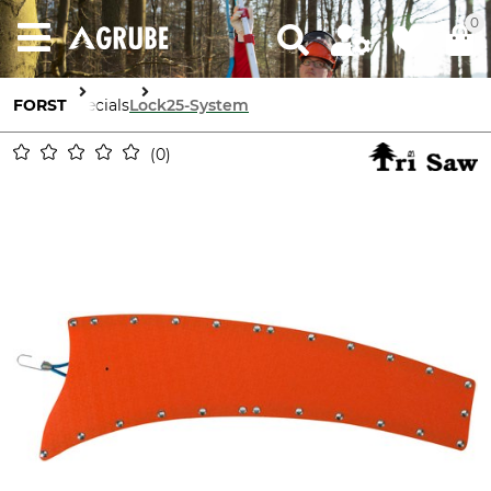
0
FORST
Specials
Lock25-System
0