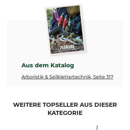
Marke
Produkttyp
Tri Saw
Sägenköcher
Modellbezeichnung
für TS 48 Lock25
Gestängesäge
Aus dem Katalog
Arboristik & Seilklettertechnik, Seite 317
WEITERE TOPSELLER AUS DIESER
KATEGORIE