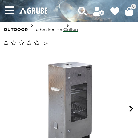
0
OUTDOOR
Draußen kochen
Grillen
0