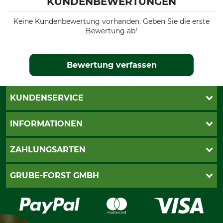
KUNDENBEWERTUNGEN
Keine Kundenbewertung vorhanden. Geben Sie die erste
Bewertung ab!
Bewertung verfassen
KUNDENSERVICE
Katalogbestellung
INFORMATIONEN
Fragen & Antworten
Kontakt
AGB
ZAHLUNGSARTEN
Newsletteranmeldung
Impressum
Cookie-Einstellungen
Lieferung
PayPal
GRUBE-FORST GMBH
Bestellung widerrufen
Kreditkarte
Widerrufsrecht
Rechnung
Karriere
Widerrufsformular
Vorkasse
Über uns
Datenschutz
Messetermine