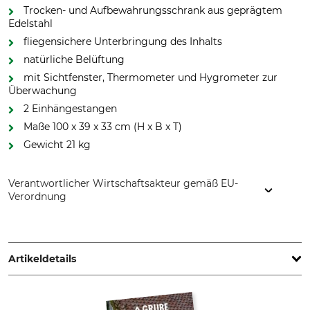
Trocken- und Aufbewahrungsschrank aus geprägtem
Edelstahl
fliegensichere Unterbringung des Inhalts
natürliche Belüftung
mit Sichtfenster, Thermometer und Hygrometer zur
Überwachung
2 Einhängestangen
Maße 100 x 39 x 33 cm (H x B x T)
Gewicht 21 kg
Verantwortlicher Wirtschaftsakteur gemäß EU-
Verordnung
Smoki Räuchertechnik, Europaring 8, 49624 Löningen,
Germany, www.smoki-raeuchertechnik.de
Artikeldetails
Herstellung
Gewicht
Made in Germany
21 kg