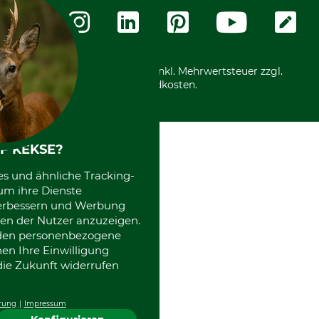
Zahlungsarten
Community
International
*Alle Preise in Euro und inkl. Mehrwertsteuer zzgl.
Versandkosten.
F KEKSE?
es und ähnliche Tracking-
um ihre Dienste
 verbessern und Werbung
en der Nutzer anzuzeigen.
erden personenbezogene
nen Ihre Einwilligung
die Zukunft widerrufen
rung
Impressum