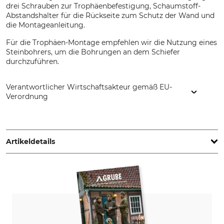
drei Schrauben zur Trophäenbefestigung, Schaumstoff-
Abstandshalter für die Rückseite zum Schutz der Wand und
die Montageanleitung.
Für die Trophäen-Montage empfehlen wir die Nutzung eines
Steinbohrers, um die Bohrungen an dem Schiefer
durchzuführen.
Verantwortlicher Wirtschaftsakteur gemäß EU-
Verordnung
S&T Handels GmbH & Co. KG, Hadergasse 17, 8573 Kainach,
Austria, www.trophystone.de
Artikeldetails
Marke
Produkttyp
Trophystone
Trophäenschiefer
Modellbezeichnung
Damhirsch Wappenform