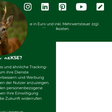
Zahlungsarten
Community
International
*Alle Preise in Euro und inkl. Mehrwertsteuer zzgl.
Versandkosten.
F KEKSE?
es und ähnliche Tracking-
um ihre Dienste
 verbessern und Werbung
en der Nutzer anzuzeigen.
erden personenbezogene
nen Ihre Einwilligung
die Zukunft widerrufen
rung
Impressum