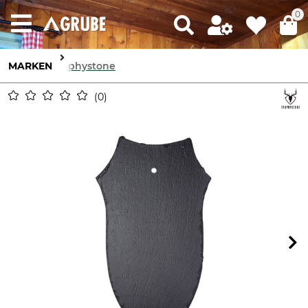
0
MARKEN
Trophystone
0