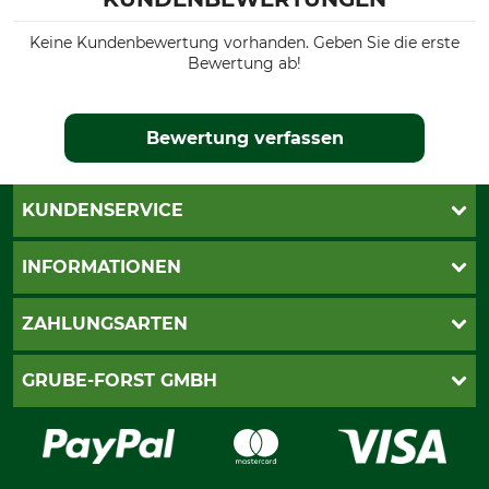
Keine Kundenbewertung vorhanden. Geben Sie die erste
Bewertung ab!
Bewertung verfassen
KUNDENSERVICE
Katalogbestellung
INFORMATIONEN
Fragen & Antworten
Kontakt
AGB
ZAHLUNGSARTEN
Newsletteranmeldung
Impressum
Cookie-Einstellungen
Lieferung
PayPal
GRUBE-FORST GMBH
Bestellung widerrufen
Kreditkarte
Widerrufsrecht
Rechnung
Karriere
Widerrufsformular
Vorkasse
Über uns
Datenschutz
Messetermine