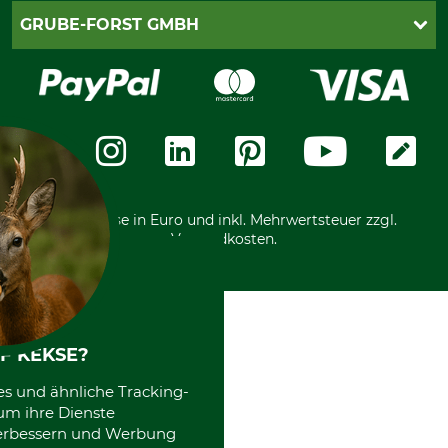
Cookie-Einstellungen
Lieferung
PayPal
GRUBE-FORST GMBH
Bestellung widerrufen
Kreditkarte
Widerrufsrecht
Rechnung
Karriere
Widerrufsformular
Vorkasse
Über uns
Datenschutz
Messetermine
Zahlungsarten
Community
International
*Alle Preise in Euro und inkl. Mehrwertsteuer zzgl.
Versandkosten.
F KEKSE?
es und ähnliche Tracking-
um ihre Dienste
 verbessern und Werbung