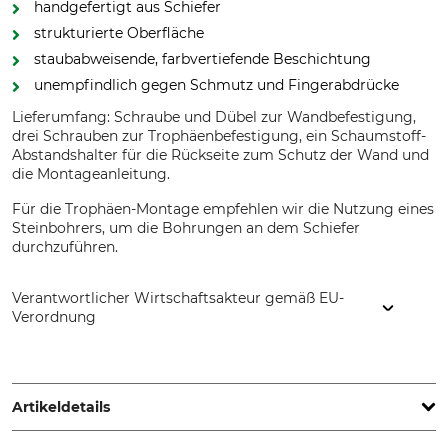
handgefertigt aus Schiefer
strukturierte Oberfläche
staubabweisende, farbvertiefende Beschichtung
unempfindlich gegen Schmutz und Fingerabdrücke
Lieferumfang: Schraube und Dübel zur Wandbefestigung,
drei Schrauben zur Trophäenbefestigung, ein Schaumstoff-
Abstandshalter für die Rückseite zum Schutz der Wand und
die Montageanleitung.
Für die Trophäen-Montage empfehlen wir die Nutzung eines
Steinbohrers, um die Bohrungen an dem Schiefer
durchzuführen.
Verantwortlicher Wirtschaftsakteur gemäß EU-
Verordnung
S&T Handels GmbH & Co. KG, Hadergasse 17, 8573 Kainach,
Austria, www.trophystone.de
Artikeldetails