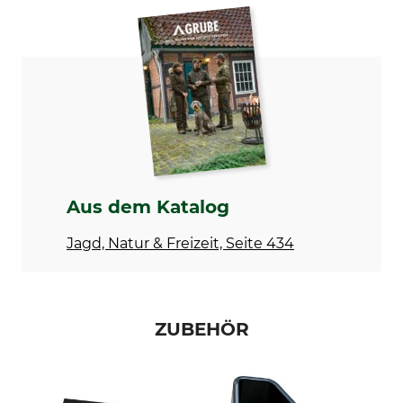
Marke
Produkttyp
Trophystone
Trophäenschiefer
Modellbezeichnung
Rothirsch Wappenform
Aus dem Katalog
Jagd, Natur & Freizeit, Seite 434
ZUBEHÖR