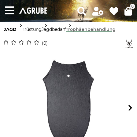
0
JAGD
Ausrüstung
Jagdbedarf
Trophäenbehandlung
0