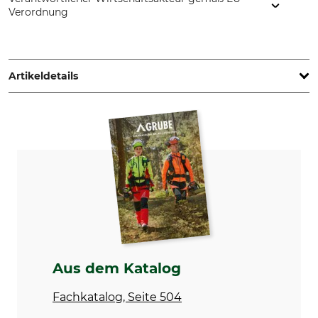
Verordnung
Johannes Schmidt Forstschutz GmbH, Dingelstädter Str. 1,
37115 Duderstadt, Germany, www.schmidt-forstschutz.de
Artikeldetails
Marke
Produkttyp
Tubex
Wuchs- und Schutzhülle
Modellbezeichnung
Herstellung
Treeguard
Made in Britain
Länge
120 cm
Aus dem Katalog
Fachkatalog, Seite 504