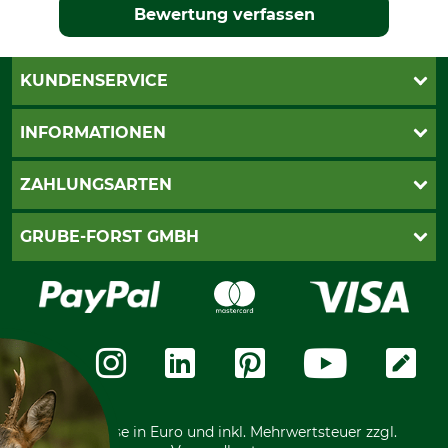
Bewertung verfassen
KUNDENSERVICE
Katalogbestellung
INFORMATIONEN
Fragen & Antworten
Kontakt
AGB
ZAHLUNGSARTEN
Newsletteranmeldung
Impressum
Cookie-Einstellungen
Lieferung
PayPal
GRUBE-FORST GMBH
Bestellung widerrufen
Kreditkarte
Widerrufsrecht
Rechnung
Karriere
Widerrufsformular
Vorkasse
Über uns
Datenschutz
Messetermine
Zahlungsarten
Community
International
*Alle Preise in Euro und inkl. Mehrwertsteuer zzgl.