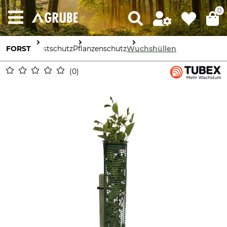
0
FORST
Forstschutz
Pflanzenschutz
Wuchshüllen
0