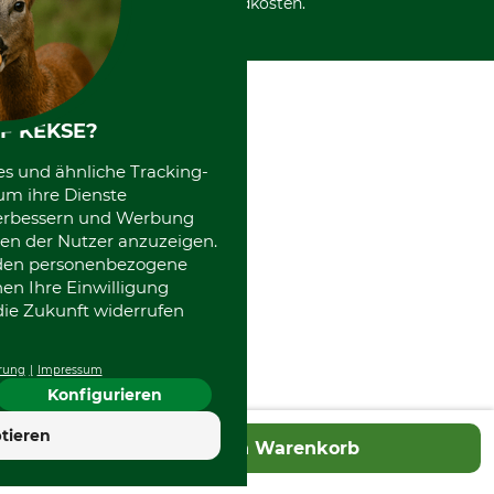
Versandkosten.
F KEKSE?
es und ähnliche Tracking-
um ihre Dienste
 verbessern und Werbung
en der Nutzer anzuzeigen.
erden personenbezogene
nen Ihre Einwilligung
die Zukunft widerrufen
rung
Impressum
Konfigurieren
4.7
tieren
In den Warenkorb
Hervorragend