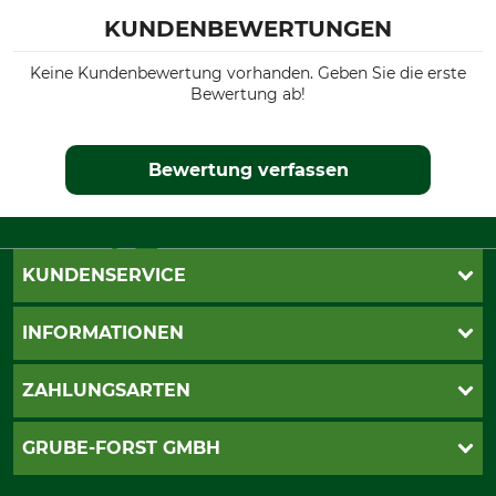
KUNDENBEWERTUNGEN
Keine Kundenbewertung vorhanden. Geben Sie die erste
Bewertung ab!
Bewertung verfassen
KUNDENSERVICE
Katalogbestellung
INFORMATIONEN
Fragen & Antworten
Kontakt
AGB
ZAHLUNGSARTEN
Newsletteranmeldung
Impressum
Cookie-Einstellungen
Lieferung
PayPal
GRUBE-FORST GMBH
Bestellung widerrufen
Kreditkarte
Widerrufsrecht
Rechnung