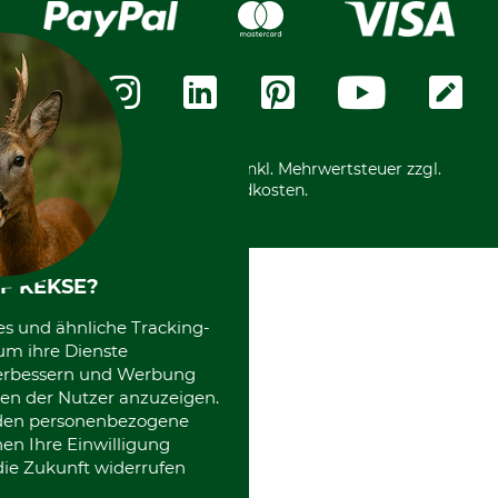
Karriere
Widerrufsformular
Vorkasse
Über uns
Datenschutz
Messetermine
Zahlungsarten
Community
International
*Alle Preise in Euro und inkl. Mehrwertsteuer zzgl.
Versandkosten.
F KEKSE?
es und ähnliche Tracking-
um ihre Dienste
 verbessern und Werbung
en der Nutzer anzuzeigen.
erden personenbezogene
nen Ihre Einwilligung
die Zukunft widerrufen