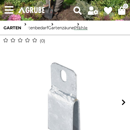
0
GARTEN
Gartenbedarf
Gartenzäune
Pfähle
0