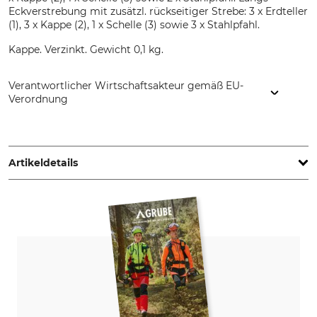
Eckverstrebung mit zusätzl. rückseitiger Strebe: 3 x Erdteller
(1), 3 x Kappe (2), 1 x Schelle (3) sowie 3 x Stahlpfahl.
Kappe. Verzinkt. Gewicht 0,1 kg.
Verantwortlicher Wirtschaftsakteur gemäß EU-
Verordnung
Hanseatischer Drahthandel GmbH, Benzstr. 20, 21423
Winsen, Germany, www.hadra-zaun.de
Artikeldetails
Produkttyp
Modellbezeichnung
Verstrebungsset
für Z-Pfahl – Kappe