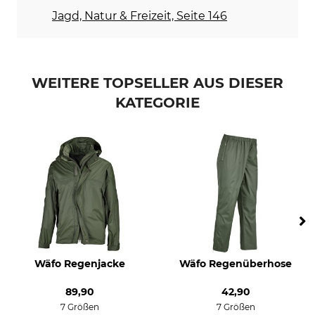
Jagd, Natur & Freizeit, Seite 146
Für
Farbe
Herren
oliv
Damen
WEITERE TOPSELLER AUS DIESER
KATEGORIE
Wäfo Regenjacke
Wäfo Regenüberhose
89,90
42,90
7 Größen
7 Größen