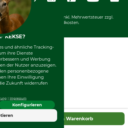
International
*Alle Preise in Euro und inkl. Mehrwertsteuer zzgl.
Versandkosten.
F KEKSE?
es und ähnliche Tracking-
um ihre Dienste
 verbessern und Werbung
en der Nutzer anzuzeigen.
erden personenbezogene
nen Ihre Einwilligung
die Zukunft widerrufen
rung
Impressum
Konfigurieren
4.7
tieren
In den Warenkorb
Hervorragend