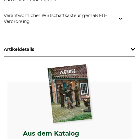
Verantwortlicher Wirtschaftsakteur gemäß EU-
Verordnung
Ziegler Textil GmbH, Hinter Winterbach 1, 77794 Lautenbach,
Germany, www.waefo.de
Artikeldetails
Marke
Produkttyp
WÄFO
Gamaschen
Oberstoff
Waschen
100% Polyamid
30 °C Pflegeleicht
Bleichen
Trocknen
Nicht bleichen
Nicht im Wäschetrockner
trocknen
Bügeln
Professionelle Textilpflege
Aus dem Katalog
Bügeln bis 110 °C
Nicht trockenreinigen