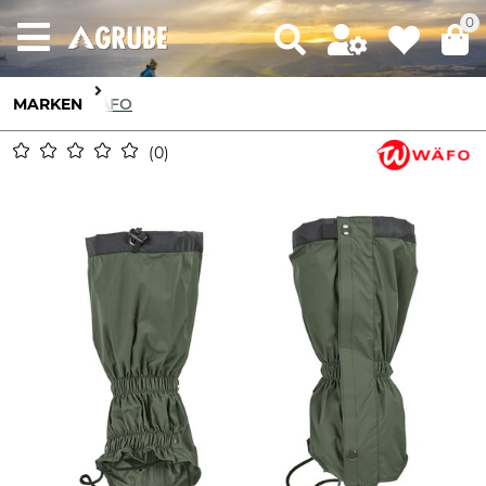
0
MARKEN
WÄFO
0