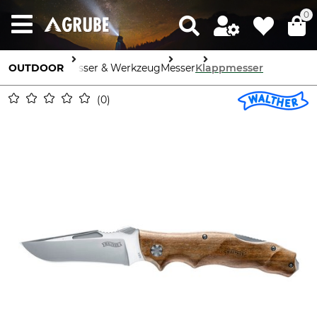
0
OUTDOOR
Messer & Werkzeug
Messer
Klappmesser
0