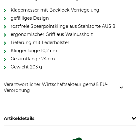
Klappmesser mit Backlock-Verriegelung
gefälliges Design
rostfreie Spearpointklinge aus Stahlsorte AUS 8
ergonomischer Griff aus Walnussholz
Lieferung mit Lederholster
Klingenlänge 10,2 cm
Gesamtlänge 24 cm
Gewicht 203 g
Verantwortlicher Wirtschaftsakteur gemäß EU-
Verordnung
Carl Walther GmbH UIm, Im Lehrer Feld 1, 89081 Ulm,
Germany, www.carl-walther.de
Artikeldetails
Stahlart
Griffmaterial