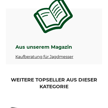
AUS-8
Walnussholz
Rostfrei
Klingenlänge
Ja
10,2 cm
Marke
Produkttyp
Walther
Taschenmesser
Modellbezeichnung
Gewicht
AFW Adventure Folder Wood
203 g
Aus unserem Magazin
Kaufberatung für Jagdmesser
WEITERE TOPSELLER AUS DIESER
KATEGORIE