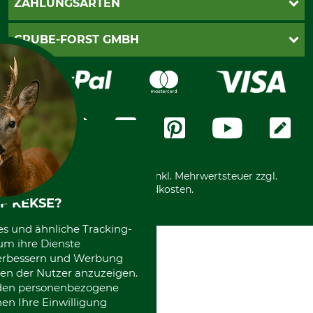
ZAHLUNGSARTEN
Newsletteranmeldung
Impressum
Cookie-Einstellungen
Lieferung
PayPal
GRUBE-FORST GMBH
Bestellung widerrufen
Kreditkarte
Widerrufsrecht
Rechnung
Karriere
Widerrufsformular
Vorkasse
Über uns
Datenschutz
Messetermine
Zahlungsarten
Community
International
*Alle Preise in Euro und inkl. Mehrwertsteuer zzgl.
Versandkosten.
F KEKSE?
es und ähnliche Tracking-
um ihre Dienste
 verbessern und Werbung
en der Nutzer anzuzeigen.
erden personenbezogene
nen Ihre Einwilligung