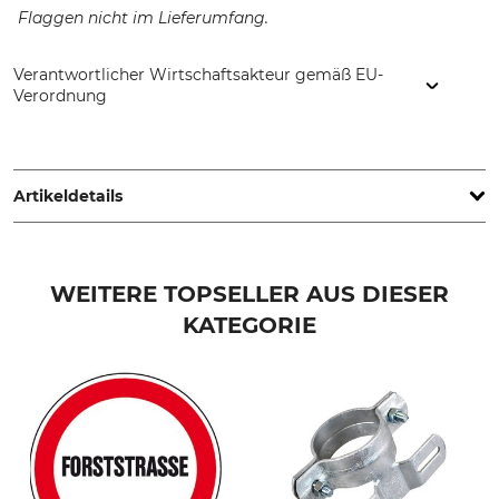
Flaggen nicht im Lieferumfang.
Verantwortlicher Wirtschaftsakteur gemäß EU-
Verordnung
Grube-Forst GmbH, Gmundner Str. 25, 4663 Laakirchen,
Austria, www.grube.at
Artikeldetails
Produkttyp
Modellbezeichnung
Warnständer
Austria
WEITERE TOPSELLER AUS DIESER
KATEGORIE