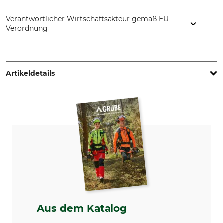
Verantwortlicher Wirtschaftsakteur gemäß EU-
Verordnung
Stanley Black & Decker Outdoor GmbH, Wiesenstr. 9, 66129
Saarbrücken, Germany, www.wolf-garten.com
Artikeldetails
Max. Schnittleistung
Schnittprinzip
50 mm
Amboss
Griff
Art
ergonomischer Griff
Zweihandschere
Marke
Produkttyp
Wolf-Garten
Amboss-Astschere
Modellbezeichnung
Herstellung
RS 900T
Made in Germany
Aus dem Katalog