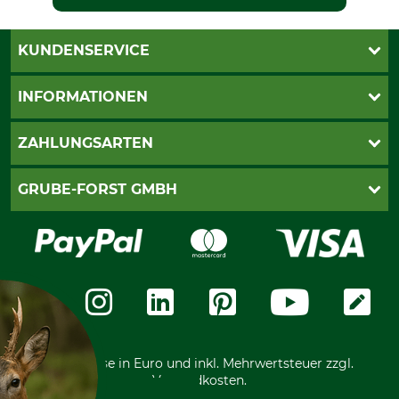
KUNDENSERVICE
Katalogbestellung
INFORMATIONEN
Fragen & Antworten
Kontakt
AGB
ZAHLUNGSARTEN
Newsletteranmeldung
Impressum
Cookie-Einstellungen
Lieferung
PayPal
GRUBE-FORST GMBH
Bestellung widerrufen
Kreditkarte
Widerrufsrecht
Rechnung
Karriere
Widerrufsformular
Vorkasse
Über uns
Datenschutz
Messetermine
Zahlungsarten
Community
International
*Alle Preise in Euro und inkl. Mehrwertsteuer zzgl.
Versandkosten.