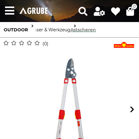
0
OUTDOOR
Messer & Werkzeug
Astscheren
0