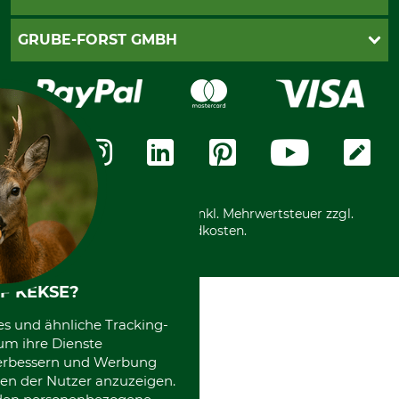
Newsletteranmeldung
Impressum
Cookie-Einstellungen
Lieferung
PayPal
GRUBE-FORST GMBH
Bestellung widerrufen
Kreditkarte
Widerrufsrecht
Rechnung
Karriere
Widerrufsformular
Vorkasse
Über uns
Datenschutz
Messetermine
Zahlungsarten
Community
International
*Alle Preise in Euro und inkl. Mehrwertsteuer zzgl.
Versandkosten.
F KEKSE?
es und ähnliche Tracking-
um ihre Dienste
 verbessern und Werbung
en der Nutzer anzuzeigen.