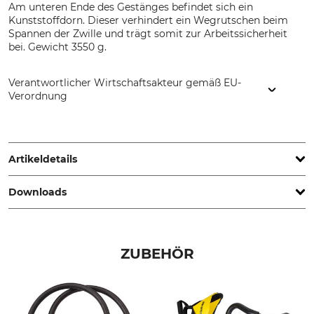
Am unteren Ende des Gestänges befindet sich ein
Kunststoffdorn. Dieser verhindert ein Wegrutschen beim
Spannen der Zwille und trägt somit zur Arbeitssicherheit
bei. Gewicht 3550 g.
Verantwortlicher Wirtschaftsakteur gemäß EU-
Verordnung
Grube KG, Hützeler Damm 38, 29646 Bispingen, Germany,
www.grube.de
Artikeldetails
Downloads
Produkttyp
Modellbezeichnung
Wurfbeutelschleuder
Big Shot
Technische Spezifikation | Anl_71-674.pdf
Herstellung
ZUBEHÖR
Made in Czech Republic