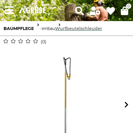
0
BAUMPFLEGE
Seileinbau
Wurfbeutelschleuder
0