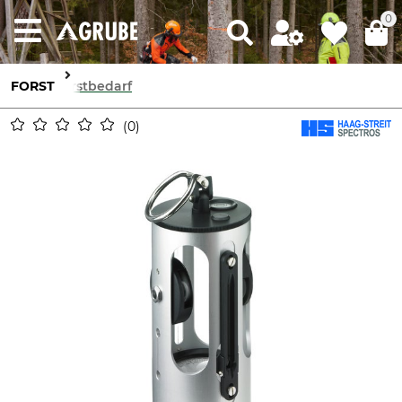
0
FORST
Forstbedarf
0