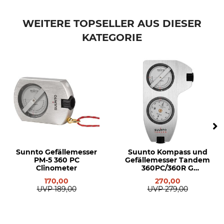
WEITERE TOPSELLER AUS DIESER
KATEGORIE
Sunnto Gefällemesser
Suunto Kompass und
PM-5 360 PC
Gefällemesser Tandem
Clinometer
360PC/360R G
Clino/Compass
170,00
270,00
UVP
189,00
UVP
279,00