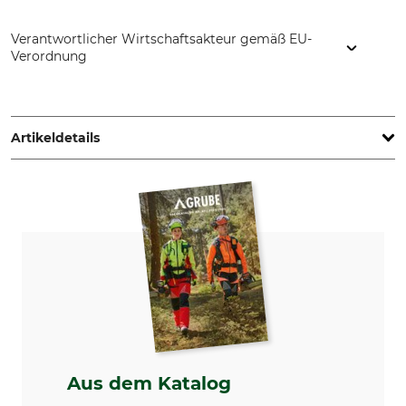
Verantwortlicher Wirtschaftsakteur gemäß EU-
Verordnung
Grube-Forst GmbH, Gmundner Str. 25, 4663 Laakirchen,
Austria, www.grube.at
Artikeldetails
Marke
Produkttyp
Haag-Streit Spectros
Universalkompass
Modellbezeichnung
Wyssen MI-4007
Aus dem Katalog