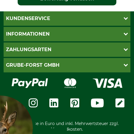
KUNDENSERVICE
Katalogbestellung
INFORMATIONEN
Fragen & Antworten
Kontakt
AGB
ZAHLUNGSARTEN
Newsletteranmeldung
Impressum
Cookie-Einstellungen
Lieferung
PayPal
GRUBE-FORST GMBH
Bestellung widerrufen
Kreditkarte
Widerrufsrecht
Rechnung
Karriere
Widerrufsformular
Vorkasse
Über uns
Datenschutz
Messetermine
Zahlungsarten
Community
International
*Alle Preise in Euro und inkl. Mehrwertsteuer zzgl.
Versandkosten.