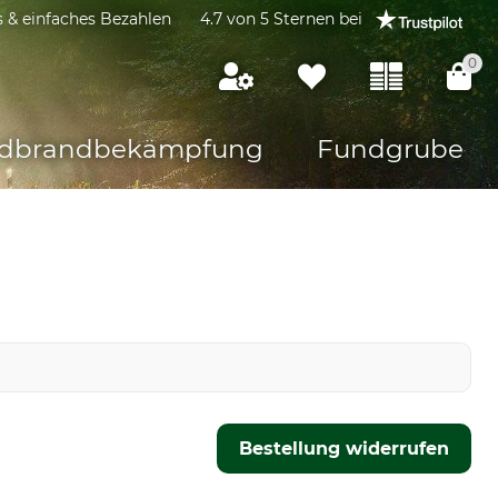
s & einfaches Bezahlen
4.7 von 5 Sternen bei
0
dbrandbekämpfung
Fundgrube
Bestellung widerrufen