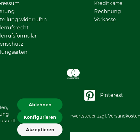
pressum
Kreditkarte
ferung
Rechnung
tellung widerrufen
Vorkasse
errufsrecht
errufsformular
enschutz
lungsarten
LinkedIn
Pinterest
Ablehnen
len,
gung
*Alle Preise in Euro und inkl. Mehrwertsteuer zzgl. Versandkosten
Konfigurieren
Zukunft
Akzeptieren