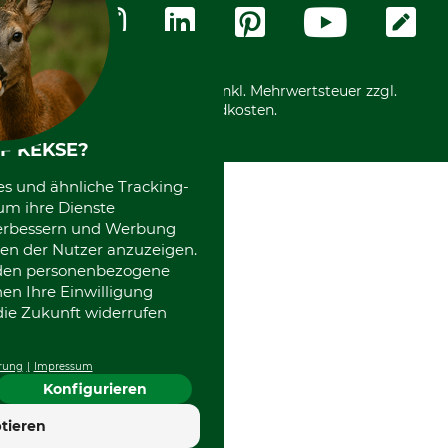
Zahlungsarten
Community
International
*Alle Preise in Euro und inkl. Mehrwertsteuer zzgl.
Versandkosten.
F KEKSE?
es und ähnliche Tracking-
um ihre Dienste
 verbessern und Werbung
en der Nutzer anzuzeigen.
erden personenbezogene
nen Ihre Einwilligung
die Zukunft widerrufen
rung
Impressum
Konfigurieren
4.7
tieren
Hervorragend