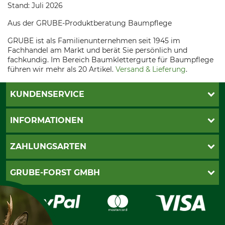
Stand: Juli 2026
Aus der GRUBE-Produktberatung Baumpflege
GRUBE ist als Familienunternehmen seit 1945 im
Fachhandel am Markt und berät Sie persönlich und
fachkundig. Im Bereich Baumklettergurte für Baumpflege
führen wir mehr als 20 Artikel.
Versand & Lieferung
.
KUNDENSERVICE
Katalogbestellung
INFORMATIONEN
Fragen & Antworten
Kontakt
AGB
ZAHLUNGSARTEN
Newsletteranmeldung
Impressum
Cookie-Einstellungen
Lieferung
PayPal
GRUBE-FORST GMBH
Bestellung widerrufen
Kreditkarte
Widerrufsrecht
Rechnung
Karriere
Widerrufsformular
Vorkasse
Über uns
Datenschutz
Messetermine