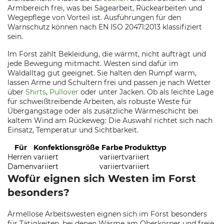
Armbereich frei, was bei Sägearbeit, Rückearbeiten und
Wegepflege von Vorteil ist. Ausführungen für den
Warnschutz können nach EN ISO 20471:2013 klassifiziert
sein.
Im Forst zählt Bekleidung, die wärmt, nicht aufträgt und
jede Bewegung mitmacht. Westen sind dafür im
Waldalltag gut geeignet. Sie halten den Rumpf warm,
lassen Arme und Schultern frei und passen je nach Wetter
über
Shirts
,
Pullover
oder unter Jacken. Ob als leichte Lage
für schweißtreibende Arbeiten, als robuste Weste für
Übergangstage oder als zusätzliche Wärmeschicht bei
kaltem Wind am Rückeweg: Die Auswahl richtet sich nach
Einsatz, Temperatur und Sichtbarkeit.
Für
Konfektionsgröße
Farbe
Produkttyp
Herren
variiert
variiert
variiert
Damen
variiert
variiert
variiert
Wofür eignen sich Westen im Forst
besonders?
Ärmellose Arbeitswesten eignen sich im Forst besonders
für Tätigkeiten, bei denen Wärme am Oberkörper und freie