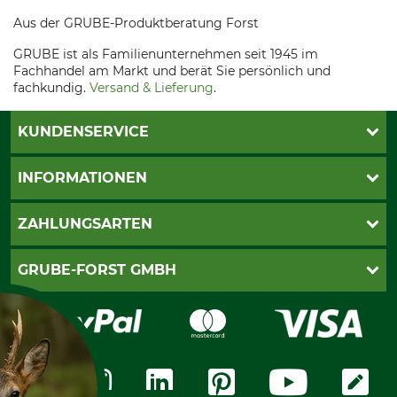
Aus der GRUBE-Produktberatung Forst
GRUBE ist als Familienunternehmen seit 1945 im
Fachhandel am Markt und berät Sie persönlich und
fachkundig.
Versand & Lieferung
.
KUNDENSERVICE
Katalogbestellung
INFORMATIONEN
Fragen & Antworten
Kontakt
AGB
ZAHLUNGSARTEN
Newsletteranmeldung
Impressum
Cookie-Einstellungen
Lieferung
PayPal
GRUBE-FORST GMBH
Bestellung widerrufen
Kreditkarte
Widerrufsrecht
Rechnung
Karriere
Widerrufsformular
Vorkasse
Über uns
Datenschutz
Messetermine
Zahlungsarten
Community
International