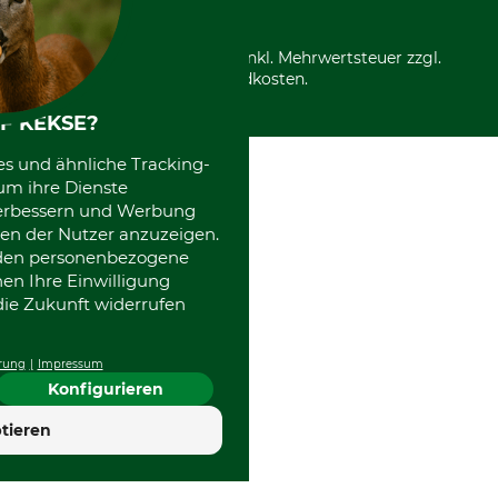
*Alle Preise in Euro und inkl. Mehrwertsteuer zzgl.
Versandkosten.
F KEKSE?
es und ähnliche Tracking-
um ihre Dienste
 verbessern und Werbung
en der Nutzer anzuzeigen.
erden personenbezogene
nen Ihre Einwilligung
die Zukunft widerrufen
rung
Impressum
Konfigurieren
4.7
tieren
Hervorragend