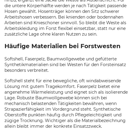
hinzu, ergänzt eine Jacke die Weste als Außenschicht. Für
die untere Körperhälfte werden je nach Tätigkeit passende
Hosen gewählt. Hosenträger können den Sitz schwerer
Arbeitshosen verbessern. Bei knienden oder bodennahen
Arbeiten sind Knieschoner sinnvoll. So bleibt die Weste als
Arbeitskleidung im Forst flexibel einsetzbar, statt nur eine
zusätzliche Lage ohne klaren Nutzen zu sein.
Häufige Materialien bei Forstwesten
Softshell, Faserpelz, Baumwollgewebe und gefütterte
Synthetikmaterialien sind bei Westen für den Forsteinsatz
besonders verbreitet.
Softshell steht für eine bewegliche, oft windabweisende
Lösung mit gutem Tragekomfort. Faserpelz bietet eine
angenehme Wärmeleistung und eignet sich als isolierende
Lage. Robuste Baumwollgewebe können sich bei
mechanisch belastenden Tätigkeiten bewähren, wenn
Strapazierfähigkeit im Vordergrund steht. Synthetische
Oberstoffe punkten häufig durch Pflegeleichtigkeit und
zügige Trocknung. Wichtiger als die Materialbezeichnung
allein bleibt immer der konkrete Einsatzzweck.