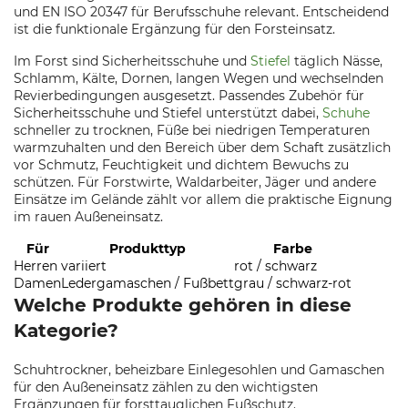
und EN ISO 20347 für Berufsschuhe relevant. Entscheidend
ist die funktionale Ergänzung für den Forsteinsatz.
Im Forst sind Sicherheitsschuhe und
Stiefel
täglich Nässe,
Schlamm, Kälte, Dornen, langen Wegen und wechselnden
Revierbedingungen ausgesetzt. Passendes Zubehör für
Sicherheitsschuhe und Stiefel unterstützt dabei,
Schuhe
schneller zu trocknen, Füße bei niedrigen Temperaturen
warmzuhalten und den Bereich über dem Schaft zusätzlich
vor Schmutz, Feuchtigkeit und dichtem Bewuchs zu
schützen. Für Forstwirte, Waldarbeiter, Jäger und andere
Einsätze im Gelände zählt vor allem die praktische Eignung
im rauen Außeneinsatz.
Für
Produkttyp
Farbe
Herren
variiert
rot / schwarz
Damen
Ledergamaschen / Fußbett
grau / schwarz-rot
Welche Produkte gehören in diese
Kategorie?
Schuhtrockner, beheizbare Einlegesohlen und Gamaschen
für den Außeneinsatz zählen zu den wichtigsten
Ergänzungen für forsttauglichen Fußschutz.