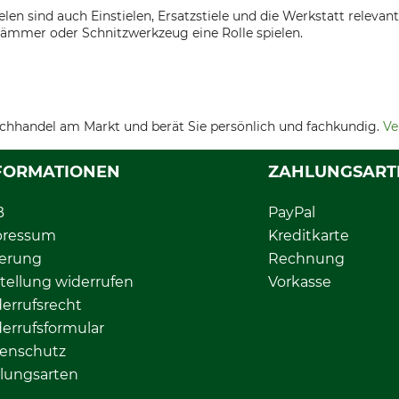
en sind auch Einstielen, Ersatzstiele und die Werkstatt releva
hämmer oder Schnitzwerkzeug eine Rolle spielen.
chhandel am Markt und berät Sie persönlich und fachkundig.
Ve
FORMATIONEN
ZAHLUNGSART
B
PayPal
pressum
Kreditkarte
ferung
Rechnung
tellung widerrufen
Vorkasse
errufsrecht
errufsformular
enschutz
lungsarten