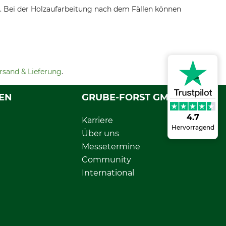
nt. Bei der Holzaufarbeitung nach dem Fällen können
rsand & Lieferung
.
EN
GRUBE-FORST GMBH
4.7
Karriere
Hervorragend
Über uns
Messetermine
Community
International