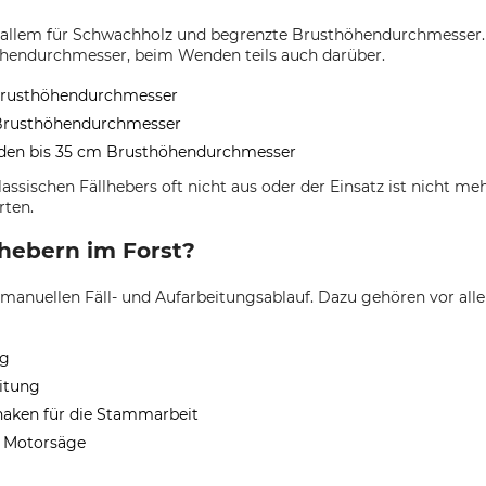
vor allem für Schwachholz und begrenzte Brusthöhendurchmesser
öhendurchmesser, beim Wenden teils auch darüber.
 Brusthöhendurchmesser
m Brusthöhendurchmesser
enden bis 35 cm Brusthöhendurchmesser
ssischen Fällhebers oft nicht aus oder der Einsatz ist nicht meh
rten.
hebern im Forst?
manuellen Fäll- und Aufarbeitungsablauf. Dazu gehören vor al
ng
eitung
aken für die Stammarbeit
r Motorsäge