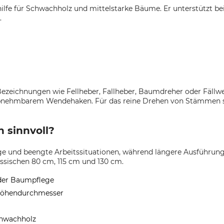
dehilfe für Schwachholz und mittelstarke Bäume. Er unterstützt 
.
zeichnungen wie Fellheber, Fallheber, Baumdreher oder Fällwen
 abnehmbarem Wendehaken. Für das reine Drehen von Stämmen 
 sinnvoll?
ge und beengte Arbeitssituationen, während längere Ausführung
ssischen 80 cm, 115 cm und 130 cm.
 der Baumpflege
thöhendurchmesser
chwachholz