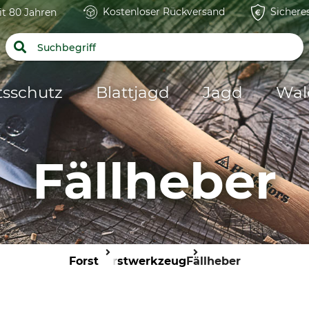
Kostenloser Rückversand
Sichere
it 80 Jahren
tsschutz
Blattjagd
Jagd
Wal
Fällheber
Forst
Forstwerkzeug
Fällheber