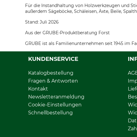
Für die Instandhaltung von Holzwerkzeugen und Stiel
außerdem Sägeböcke, Schäleisen, Äxte, Beile, Spalt
Stand: Juli 2026
Aus der GRUBE-Produktberatung Forst
GRUBE ist als Familienunternehmen seit 1945 im Fa
KUNDENSERVICE
IN
Katalogbestellung
AG
Fragen & Antworten
Im
Kontakt
Lie
Newsletteranmeldung
Bes
Cookie-Einstellungen
Wid
Schnellbestellung
Wid
Dat
Zah