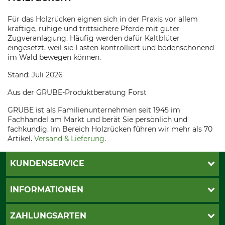
Für das Holzrücken eignen sich in der Praxis vor allem
kräftige, ruhige und trittsichere Pferde mit guter
Zugveranlagung. Häufig werden dafür Kaltblüter
eingesetzt, weil sie Lasten kontrolliert und bodenschonend
im Wald bewegen können.
Stand: Juli 2026
Aus der GRUBE-Produktberatung Forst
GRUBE ist als Familienunternehmen seit 1945 im
Fachhandel am Markt und berät Sie persönlich und
fachkundig. Im Bereich Holzrücken führen wir mehr als 70
Artikel.
Versand & Lieferung
.
KUNDENSERVICE
Katalogbestellung
INFORMATIONEN
Fragen & Antworten
Kontakt
AGB
ZAHLUNGSARTEN
Newsletteranmeldung
Impressum