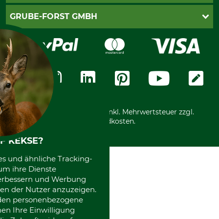
Cookie-Einstellungen
Lieferung
PayPal
GRUBE-FORST GMBH
Bestellung widerrufen
Kreditkarte
Widerrufsrecht
Rechnung
Karriere
Widerrufsformular
Vorkasse
Über uns
Datenschutz
Messetermine
Zahlungsarten
Community
International
*Alle Preise in Euro und inkl. Mehrwertsteuer zzgl.
Versandkosten.
F KEKSE?
es und ähnliche Tracking-
um ihre Dienste
 verbessern und Werbung
en der Nutzer anzuzeigen.
erden personenbezogene
nen Ihre Einwilligung