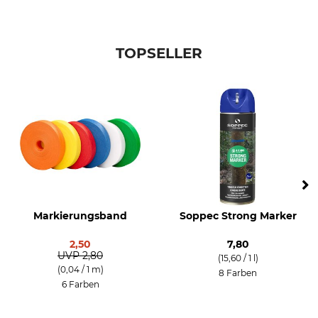
TOPSELLER
Markierungsband
Soppec Strong Marker
2,50
7,80
UVP
2,80
(15,60 / 1 l)
(0,04 / 1 m)
8 Farben
6 Farben