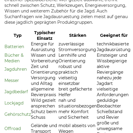
schnell zwischen Schutz, Werkzeugen, Energieversorgung,
Wissen und weiterem Zubehör für die Jagd. Auch
Suchanfragen wie Jagdausruestung zielen meist auf genau
diese jagdlich geprägten Produktgruppen.
Typischer
Typ
Stärken
Geeignet für
Einsatz
Energie für
zuverlässige
technikbasierte
Batterien
Ausrüstung
Stromversorgung
Jagdausrüstung
Bücher &
Wissen und
Lernhilfe und
Einsteiger und
Medien
Vorbereitung
Orientierung
Wissbegierige
Zeit und
robust und
aktive
Jagduhren
Orientierung
praktisch
Reviergänge
Versorgung
vielseitig
nahezu jede
Messer
und Alltag
einsetzbar
Jagdart
allgemeine
breit gefächerte
vielseitige
Jagdbedarf
Revierpraxis
Helfer
Anforderungen
Wild gezielt
nah und
geduldige
Lockjagd
ansprechen
situationsbezogen
Beobachter
Schutz beim
mehr Komfort
Schießstand
Gehörschutz
Schuss
und Sicherheit
und Revier
große und
Gelände und
mobil abseits von
Offroad
unwegsame
Transport
Wegen